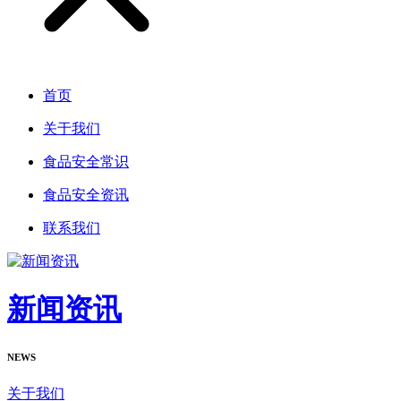
首页
关于我们
食品安全常识
食品安全资讯
联系我们
新闻资讯
NEWS
关于我们