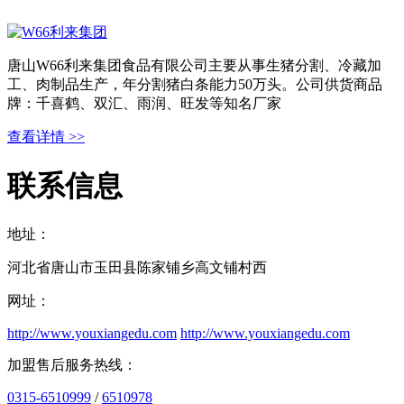
唐山W66利来集团食品有限公司主要从事生猪分割、冷藏加
工、肉制品生产，年分割猪白条能力50万头。公司供货商品
牌：千喜鹤、双汇、雨润、旺发等知名厂家
查看详情 >>
联系信息
地址：
河北省唐山市玉田县陈家铺乡高文铺村西
网址：
http://www.youxiangedu.com
http://www.youxiangedu.com
加盟售后服务热线：
0315-6510999
/
6510978