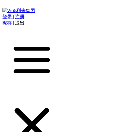
登录
|
注册
昵称
|
退出