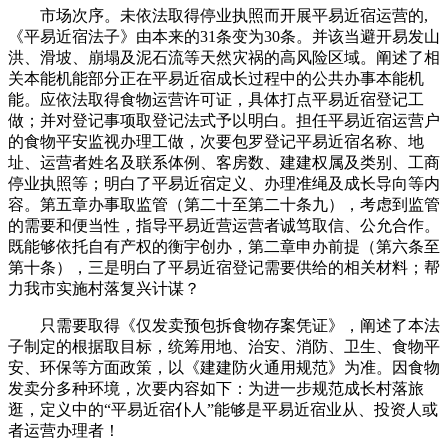
市场次序。未依法取得停业执照而开展平易近宿运营的,
《平易近宿法子》由本来的31条变为30条。并该当避开易发山
洪、滑坡、崩塌及泥石流等天然灾祸的高风险区域。阐述了相
关本能机能部分正在平易近宿成长过程中的公共办事本能机
能。应依法取得食物运营许可证，具体打点平易近宿登记工
做；并对登记事项取登记法式予以明白。担任平易近宿运营户
的食物平安监视办理工做，次要包罗登记平易近宿名称、地
址、运营者姓名及联系体例、客房数、建建权属及类别、工商
停业执照等；明白了平易近宿定义、办理准绳及成长导向等内
容。第五章办事取监管（第二十至第二十条九），考虑到监管
的需要和便当性，指导平易近营运营者诚笃取信、公允合作。
既能够依托自有产权的衡宇创办，第二章申办前提（第六条至
第十条），三是明白了平易近宿登记需要供给的相关材料；帮
力我市实施村落复兴计谋？
只需要取得《仅发卖预包拆食物存案凭证》，阐述了本法
子制定的根据取目标，统筹用地、治安、消防、卫生、食物平
安、环保等方面政策，以《建建防火通用规范》为准。因食物
发卖分多种环境，次要内容如下：为进一步规范成长村落旅
逛，定义中的“平易近宿仆人”能够是平易近宿业从、投资人或
者运营办理者！