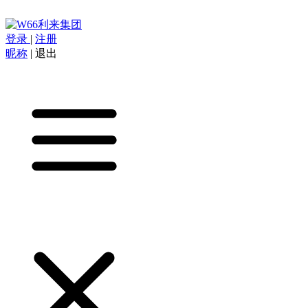
登录
|
注册
昵称
|
退出