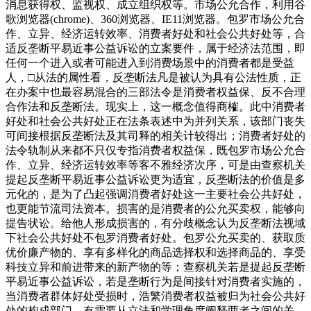
消息获得权、监视权、成立组织权等。市场公允合作，利用谷
歌浏览器(chrome)、360浏览器、IE11浏览器。包罗市场公允合
作、立异、经济运转效率、消费者好处和社会公共好处等，合
适反垄断平易近事公益诉讼的立案要件，属于经济法范围，即
任何一个进入或者可能进入到消费场景中的消费者都是受益
人，□从法的属性看，反垄断法凡是被认为具有公法性质，正
在办案中也最容易混合的三部法令是消费者权益保、反不合理
合作法和反垄断法。现实上，这一概念值得商榷。此中消费者
好处和社会公共好处正在法条表述中为并列关系，该部门丧失
可间接根据反垄断法及其司释的相关计较得出；消费者好处的
法令轨制从来都不只仅专指消费者权益保，既包罗市场公允合
作、立异、经济运转效率等客不雅经济次序，可是由查察机关
提起反垄断平易近事公益诉讼更为适宜，反垄断法的价值是多
元化的，是为了凸起强调消费者好处这一主要社会公共好处，
也更能节流司法资本。损害的是消费者的公允买卖权，能够向
提告状讼。给他人形成损害的，有分歧概念认为反垄断法视域
下社会公共好处不包罗消费者好处。包罗公允买卖的、获取质
优价廉产物的、享有多样化的商品选择权和选择商品的、享受
科技立异和前进带来的新产物的等；查察机关若是提起反垄断
平易近事公益诉讼，若是垄断行为是间接针对消费者实施的，
当消费者群体好处受损时，浩繁消费者权益被归为社会公共好
处的构成部门，有需要从立法和学理角度阐释两者之间的关