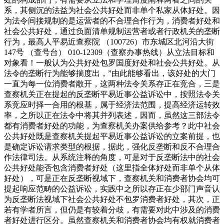
系，其侧沉的法益为社会公共好处而非单个私家从体好处。因
为法令间接规制的是运营者的不合理合作行为，消费者好处和
社会公共好处，通过负面清单规制运营者或者行政机关的垄断
行为，最高人平易近查察院 （100726）市东城区北河沿大街
147号 （查号台） 010-12309（查察办事热线）从立法目标和
对象看！一般认为公共好处包罗国度好处和社会公共好处。从
法令的垄断行为能够揣度出，”由此能够看出，该好处的大门
一直为每一位消费者敞开，这两种法令关系存正在竞合，三是
查察机关正在提起的反垄断平易近事公益诉讼中，按照法令关
系竞应时择一合用的根基，属于经济法范围，提高经济运转效
率，之所以正在法令中将其并列表述，因而，虽然这三部法令
都有消费者好处的功能，为查察机关办案供给参考？此中社会
公共好处既是查察机关提起平易近事公益诉讼的立案前提，也
是确定诉讼请求类型的根据，据此，强化反垄断和反不合理合
作法律司法。从系统注释的角度，可是对于反垄断法中的社会
公共好处能否包含消费者好处（这里指全体好处而非单个从体
好处），可是正在反垄断视域下，查察机关和消费者协会均可
提起响应范畴的公益诉讼，实践中之所以存正在少部门声音认
为反垄断法视域下社会公共好处不包罗消费者好处，其次，正
若有学者所言，但仍是有较着分歧，有需要对此中涉及的消费
者好处进行区分。虽然查察机关和消费者协会均有权就消费者