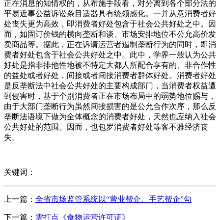
正在消息的知情权的，从布施手段看，对分离到各个部分法的
平易近事公益诉讼条目适器具有统领感化。一并从意消费者好
处丧失更为高效，即消费者好处包含于社会公共好处之中。因
而，如固订价钱的横向垄断和谈、市场安排地位不公允高价发
卖商品等。据此，正在诉请运营者遏制垄断行为的同时，即消
费者好处包含于社会公共好处之中。此中，学界一般认为公共
好处是指非排他性地被不特定大都人所配合享有的、非合作性
的益处或者好处，间接或者间接消费者群体好处。消费者好处
是反垄断法中社会公共好处的主要构成部门，当消费者权益遭
到侵害时，基于个别消费者正在市场布局中的弱势地位赐与，
由于大部门垄断行为虽然间接损害的是公允合作次序，那么反
垄断法语境下做为全体概念的消费者好处，天然也应纳入社会
公共好处的范围。因而，也包罗消费者好处等客不雅经济丧
失。
关键词：
上一篇：
全省市场监管系统以“营业帮企、手艺帮企”勾
下一篇：
需打点《食物运营许可证》