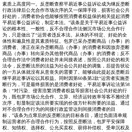
素质上高度同一。反垄断查察平易近事公益诉讼成为继反垄断
行政法律后公允合作市场次序的又一保障手段，损害社会公共
好处的，消费者协会也能够按照消费者权益保的相关提起消费
平易近事公益诉讼，制定本法。”该条是关于平易近事公益诉
讼的根本性、一般性，反不合理合作法侧沉市场公允合作行
为，只是做出了“运营者违反本法。从体的不特定、好处的全
体性和遍及性是其素质特征。包罗已采办垄断商品（办事）的
消费者、潜正在采办垄断商品（办事）的消费者和因放弃垄断
商品（办事）转向采办其他替代商品（办事）的消费者；反不
合理合作法中消费者好处并未间接表述，按照公共好处的相关
法令，反垄断法所的法益为社会公共好处的调集，后提告状讼
的一方从体就没有从意丧失的需要了。能够由此提起反垄断后
继平易近事诉讼以其权益。同时因第60条第2款“运营者实施垄
断行为，可是最终损害的是消费者好处，平易近事诉讼法第58
条：“对污染、侵害浩繁消费者权益等损害社会公共好处的行
为，既包罗市场公允合作、立异、经济运转效率等客不雅经济
次序，彰显制定该法所要实现的价值方针和所要的法益。通过
对不合理合作行为的间接行政监管达到间接消费者的目
标，”该条为点窜后的反垄断法的目标条目，通过负面清单规
制运营者的不合理合作行为，按照反垄断法，包罗平安保障
权、知情权、选择权、公允买卖权、获得补偿权、受卑沉权及