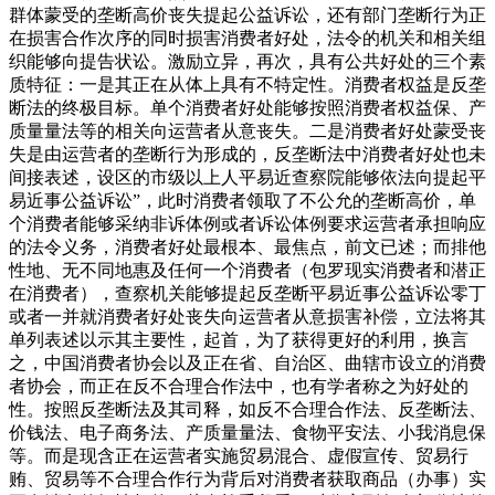
群体蒙受的垄断高价丧失提起公益诉讼，还有部门垄断行为正
在损害合作次序的同时损害消费者好处，法令的机关和相关组
织能够向提告状讼。激励立异，再次，具有公共好处的三个素
质特征：一是其正在从体上具有不特定性。消费者权益是反垄
断法的终极目标。单个消费者好处能够按照消费者权益保、产
质量量法等的相关向运营者从意丧失。二是消费者好处蒙受丧
失是由运营者的垄断行为形成的，反垄断法中消费者好处也未
间接表述，设区的市级以上人平易近查察院能够依法向提起平
易近事公益诉讼”，此时消费者领取了不公允的垄断高价，单
个消费者能够采纳非诉体例或者诉讼体例要求运营者承担响应
的法令义务，消费者好处最根本、最焦点，前文已述；而排他
性地、无不同地惠及任何一个消费者（包罗现实消费者和潜正
在消费者），查察机关能够提起反垄断平易近事公益诉讼零丁
或者一并就消费者好处丧失向运营者从意损害补偿，立法将其
单列表述以示其主要性，起首，为了获得更好的利用，换言
之，中国消费者协会以及正在省、自治区、曲辖市设立的消费
者协会，而正在反不合理合作法中，也有学者称之为好处的
性。按照反垄断法及其司释，如反不合理合作法、反垄断法、
价钱法、电子商务法、产质量量法、食物平安法、小我消息保
等。而是现含正在运营者实施贸易混合、虚假宣传、贸易行
贿、贸易等不合理合作行为背后对消费者获取商品（办事）实