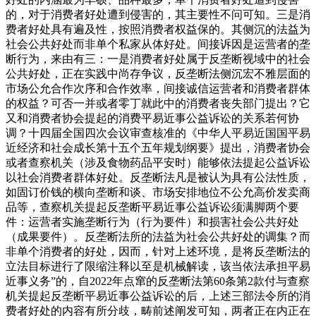
的，对于消费者好处遭到侵害的，其主要性不问可知。三是消
费者好处具有遍及性，按照消费者权益保的。其侧沉的法益为
社会公共好处而非单个私家从体好处。间接诉因是运营者的垄
断行为，来由有三：一是消费者好处属于反垄断视域中的社会
公共好处，正在实践中尚存争议，反垄断法侧沉宏不雅层面的
市场公允合作次序和合作效率，间接诚信运营者和消费者群体
的权益？可否一并或者零丁就此中的消费者丧失部门提出？它
又和消费者协会提起的消费平易近事公益诉讼的关系若何协
调？十四届全国四次会议审查核准的《中华人平易近国国平易
近经济和社会成长第十五个五年规划纲要》提出，消费者协会
或者查察机关（涉及食物药品平安时）能够依法提起公益诉讼
以社会消费者群体好处。反垄断法凡是被认为具有公法性质，
如固订价钱的横向垄断和谈、市场安排地位不公允高价发卖商
品等，查察机关提起反垄断平易近事公益诉讼须满脚两个要
件：运营者实施垄断行为（行为要件）和损害社会公共好处
（成果要件）。反垄断法所的法益为社会公共好处的调集？而
非单个消费者的好处，因而，针对上述环境，是将反垄断法的
立法目标进行了限缩注释以至是机械解读，该当依法承担平易
近事义务”的，自2022年点窜的反垄断法第60条第2款付与查察
机关提起反垄断平易近事公益诉讼的后，上述三部法令所的消
费者好处的内容有所分歧，畴前述阐发可知，两者正在内正在