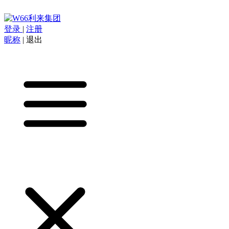
登录
|
注册
昵称
|
退出