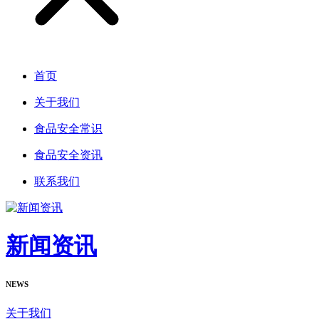
首页
关于我们
食品安全常识
食品安全资讯
联系我们
新闻资讯
NEWS
关于我们