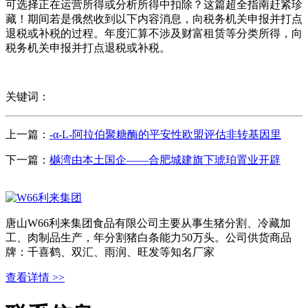
可选择正在运营所得或分析所得中扣除？这篇超全指南赶紧珍
藏！期间若是俄然收到以下内容消息，向税务机关申报并打点
退税或补税的过程。年度汇算不涉及财富租赁等分类所得，向
税务机关申报并打点退税或补税。
关键词：
上一篇：
-α-L-阿拉伯聚糖酶的平安性欧盟评估非转基因里
下一篇：
樾湾由本土国企——合肥城建旗下琥珀置业开辟
唐山W66利来集团食品有限公司主要从事生猪分割、冷藏加
工、肉制品生产，年分割猪白条能力50万头。公司供货商品
牌：千喜鹤、双汇、雨润、旺发等知名厂家
查看详情 >>