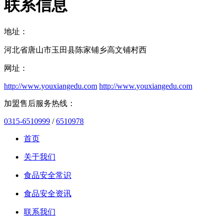
联系信息
地址：
河北省唐山市玉田县陈家铺乡高文铺村西
网址：
http://www.youxiangedu.com
http://www.youxiangedu.com
加盟售后服务热线：
0315-6510999
/
6510978
首页
关于我们
食品安全常识
食品安全资讯
联系我们