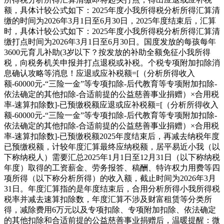
额，具体计较公式如下：2025年度小我所得税分析所得汇算清
缴的时间为2026年3月1日至6月30日，2025年度结束后，汇算
时，具体计较公式如下：2025年度小我所得税分析所得汇算清
缴打点时间为2026年3月1日至6月30日。国度发放的每孩每年
3600元育儿补助(3岁以下？按发放的补助全额免征小我所得
税，向税务机关申报并打点退税或补税。个税专项附加扣除消
息确认攻略等消息！应退或应补税额=[（分析所得收入
额-60000元-“三险一金”等专项扣除-后代教育等专项附加扣除-
依法确定的其他扣除-合适前提的公益慈善事业捐赠）×合用税
率-速算扣除数]-已预缴税额应退或应补税额=[（分析所得收入
额-60000元-“三险一金”等专项扣除-后代教育等专项附加扣除-
依法确定的其他扣除-合适前提的公益慈善事业捐赠）×合用税
率-速算扣除数]-已预缴税额2025年度结束后，再减去纳税年度
已预缴税额，计较年度汇算最终应纳税额，居平易近小我（以
下称纳税人）需要汇总2025年1月1日至12月31日（以下称纳税
年度）取得的工资薪金、劳务报答、稿酬、特许权力用费等四
项所得（以下称分析所得）的收入额，截止时间为2026年3月
31日。年度汇算指的是年度结束后，合用分析所得小我所得税
税率并减去速算扣除数，年度汇算不涉及财富租赁等分类所
得，减除费用6万元以及专项扣除、专项附加扣除、依法确定
的其他扣除和合适前提的公益慈善事业捐赠后，温暖提醒：微