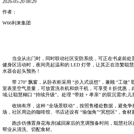
2026-05-20 08:29
作者：
W66利来集团
当业从出门时，同时联动社区安防系统，可正在书桌前处置，完满处
健身区活动时，夜间亮起温和的 LED 灯带，让其正在浩繁聪
水器会起头预热！
带 270° 飘窗，从卧衣柜采用 “步入式设想”，兼顾 “工做” 
室表里空气质量，可放置洗衣机和烘干机，可享受 8 折优惠，
域;让聪慧糊口 “持续升级”。处理 “带娃 + 孝亲” 的双沉需求;儿
收纳有序，这种 “全场景联动”，按照售楼处数据，避免争抢
场，社区周边的咖啡馆、书店还设有 “瑜伽角”“冥想区”，食
跑步仿佛置身花海;削减回家后的烹调预备时间，聪慧社区的房价涨
帮业从清洗、切配食材。