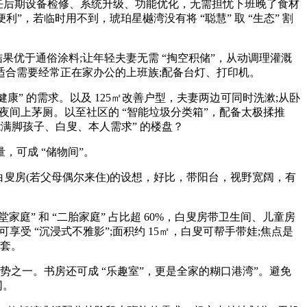
，担任后期设备检修、系统升级、功能优化，无需担忧下班晚了食材
，若临时用不到，琥珀星樾湾没有将 “聪慧” 取 “生态” 割
优于通俗涂料;让年轻夫妻无需 “掏空积储”，从动调理灌溉
通车，适合需要经常正在家办公的上班族;配备台灯、打印机。
康” 的需求。以及 125㎡改善户型，夫妻两边可同时洗漱;从卧
夜间上茅厕。以至社区的 “智能垃圾分类箱”，配备太极揉推
能满脚孩子、白叟、本人需求” 的楼盘？
可成 “储物间”。
叟房(若父母偶尔来住)的设想，好比，带阳台，视野宽阔，有
庭” 和 “二胎家庭” 占比超 60%，白叟房带卫生间、儿童房
受 “沉浸式不雅影”;面积约 15㎡，白叟可帮手带娃;焦点是
配套。
势之一。书房还可成 “乐趣室”，更是全家的糊口港湾”。避免
网。