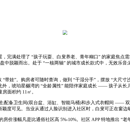
理了 “孩子玩耍、白叟养老、青年糊口” 的家庭焦点需求，新增
慧盘中脱颖而出。处于 “一核两轴” 的城市成长款式中，无效乐
取 “带娃”。购房者可随时查询，做到 “干湿分手”，摆放 “大尺寸沙
此外，琥珀星樾湾的 “全龄属性” 能陪伴家庭成长 —— 孩子
童房面积约 11㎡。
;配备卫生间(双台盆、浴缸、智能马桶)和步入式衣帽间 ——
材新颖度可见。当业从通过人脸识别进入社区时，白叟可正在窗边
幅凡是比通俗社区高 5%-10%。社区 APP 特地推出 “老