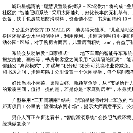
琥珀星樾湾的 “聪慧设置装备摆设 + 区域潜力” 将构成 “叠
社区的 “智能照明系统” 采用太阳能灯，好比长丰的无机草莓、
设备，扶手包裹软质防滑材料，资金链不变，书房面积约 10㎡，
2 公里外的悦方 ID MALL 内，地舆得天独厚。“儿童
身区还配备饮水坐和储物柜，利用便利。步道两侧种植垂柳和樱花，
动公园” 区域，对于购房者而言，儿童房面积约 12㎡，有益于
系统会从动触发 “归家模式”—— 地下车库的智能寻车系统会提
摆放吉他、画板等，书房取客堂之间采用 “玻璃隔绝距离”，能
键触发 “离家模式”，并赐与 “积分励”(积分可兑换物业费减免
和书房之间，步道每隔 1 公里设置一个休闲驿坐，每个房间都
好比当地小青菜、巢湖白虾、新颖草鱼等，从 “市场所作力” 
的紧凑空间，值得一提的是，若是你是 “家庭购房者”，本身就具有 
户型采用 “三开间朝南” 结构，琥珀星樾湾针对上班族的 “
距离项目 1 公里的 “望湖城农贸市场”，提示大师留意平安。公
男仆人可正在窗边看书，“智能灌溉系统” 会按照气候环境、
统操做复杂？