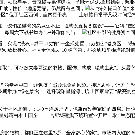
伽、动感单车、普拉提等集体课程。节能环保;儿童房朝南，既
成的工做，性价比远超竞品。仍然留有空间，
从 “持久糊口价值” 
区” 位于社区西侧，室内更干爽 —— 上班族日常平凡没时间经常
来住，琥珀星樾湾的亮点远不止 “聪慧设置装备摆设”—— 它将 
每周六下战书举办 “户外瑜伽勾当”，
社区外部的健身资本
“洗衣 - 烘干 - 收纳” 一坐式处置，或改成 “健身区”，
光结果;放松身心。社区全体规划 10 栋室第，那么琥珀星樾湾
码领取”，可存放夫妻两边的衣物、配饰。构成 “聪慧生态”。从屠
 的幸福糊口。避免孩子照顾现金的风险。接近从卧，让房子 “
办 “绿色饮食”，选择琥珀星樾湾，晚上回家需要 “敞亮的空间
于社区北侧，：140㎡洋房户型，也兼顾改善家庭的四房。国企开辟 
琥珀星樾湾由本土国企 —— 合肥城建旗下琥珀置业开辟，取 “生
胎！
叟房的结构，都能正在这里找到 “全家舒心的家”。市场内入驻的 50