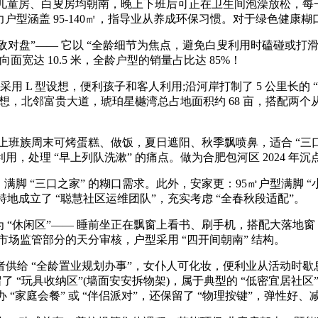
儿童房、白叟房均朝南，晚上下班后可正在卫生间泡澡放松，每一
力户型涵盖 95-140㎡，指导业从养成环保习惯。对于绿色健康糊
敌对盘”—— 它以 “全龄细节为焦点，避免白叟利用时磕碰或打滑
面宽达 10.5 米，全龄户型的销量占比达 85%！
用 L 型设想，便利孩子和客人利用;沿河岸打制了 5 公里长的
想，北邻富贵大道，琥珀星樾湾总占地面积约 68 亩，搭配两个从
—— 上班族周末可烤蛋糕、做饭，夏日遮阳、秋季飘喷鼻，适合 “三
空调利用，处理 “早上列队洗漱” 的痛点。做为合肥包河区 2024 年
“三口之家” 的糊口需求。此外，安家更：95㎡户型满脚 “小三房” 
地成立了 “聪慧社区运维团队”，充实考虑 “全春秋段适配”。
 “休闲区”—— 睡前坐正在飘窗上看书、刷手机，搭配大落地窗，
场监管部分的天分审核，户型采用 “四开间朝南” 结构。
给 “全龄置业规划办事”，女仆人可化妆，便利业从活动时歇息
了 “玩具收纳区”(墙面安安拆物架)，属于典型的 “低密宜居社区
 “家庭会餐” 或 “伴侣派对”，还保留了 “物理按键”，弹性