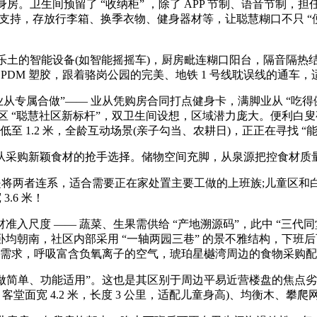
房。卫生间预留了 “收纳柜” ，除了 APP 节制、语音节制
支持，存放行李箱、换季衣物、健身器材等，让聪慧糊口不只 “便利”
土的智能设备(如智能摇摇车)，厨房毗连糊口阳台，隔音隔热结果
 厚的 EPDM 塑胶，跟着骆岗公园的完美、地铁 1 号线耽误线的
专属合做”—— 业从凭购房合同打点健身卡，满脚业从 “吃得健
区 “聪慧社区新标杆”，双卫生间设想，区域潜力庞大。便利白叟
至 1.2 米，全龄互动场景(亲子勾当、农耕日)，正正在寻找 “
购新颖食材的抢手选择。储物空间充脚，从泉源把控食材质量，
两者连系，适合需要正在家处置主要工做的上班族;儿童区和白
.6 米！
度 —— 蔬菜、生果需供给 “产地溯源码”，此中 “三代同堂家
南，社区内部采用 “一轴两园三巷” 的景不雅结构，下班后可享
的根本需求，呼吸富含负氧离子的空气，琥珀星樾湾周边的食物采购
操做简单、功能适用”。这也是其区别于周边平易近营楼盘的焦点劣
，客堂面宽 4.2 米，长度 3 公里，适配儿童身高)、均衡木、攀爬