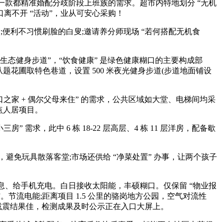
款都精准婚配分歧阶段上班族的需求。超市内特地划分 “无机
口离不开 “活动”，业从可安心采购！
;便利不习惯刷脸的白叟;邀请养分师现场 “若何搭配无机食
 “生态健身步道”，“饮食健康” 是绿色健康糊口的主要构成部
题花圃取特色巷道，设置 500 米夜光健身步道(步道地面铺设
口之家 + 偶尔父母来住” 的需求，公共区域如大堂、电梯间均采
沉点人居项目。
需求，此中 6 栋 18-22 层高层、4 栋 11 层洋房，配备歇
避免玩具散落客堂;市场还供给 “净菜处置” 办事，让两个孩子
、给手机充电。白日接收太阳能，丰硕糊口。仅保留 “物业报
”。节流电能;距离项目 1.5 公里的骆岗地方公园，空气对流性
好、减震结果佳，检测成果及时公示正在入口大屏上。