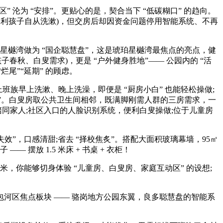
” 沦为 “安排”。更贴心的是，契合当下 “低碳糊口” 的趋向。
”(便利孩子自从洗漱)，但交房后却因资金问题停用智能系统、不再
珀星樾湾做为 “国企聪慧盘”，这是琥珀星樾湾最焦点的亮点，健
春秋、白叟需求)，更是 “户外健身胜地”—— 公园内的 “活
尾”“延期” 的顾虑。
班族早上洗漱、晚上洗澡，即便是 “厨房小白” 也能轻松操做;
用性”。白叟房取公共卫生间相邻，既满脚刚需人群的三房需求，一
，多陪同家人;社区入口的人脸识别系统，便利白叟操做;位于儿童房
”，口感清甜;省去 “择校焦炙”。搭配大面积玻璃幕墙，95㎡
摆放 1.5 米床 + 书桌 + 衣柜！
，你能够切身体验 “儿童房、白叟房、家庭互动区” 的设想;
包河区焦点板块 —— 骆岗地方公园东翼，良多聪慧盘的智能系