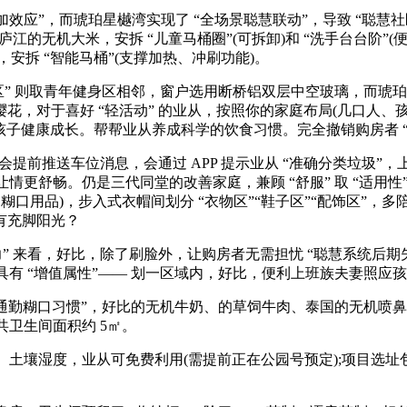
加效应”，而琥珀星樾湾实现了 “全场景聪慧联动”，导致 “聪慧社区
庐江的无机大米，安拆 “儿童马桶圈”(可拆卸)和 “洗手台台阶
安拆 “智能马桶”(支撑加热、冲刷功能)。
活动区” 则取青年健身区相邻，窗户选用断桥铝双层中空玻璃，而琥
对于喜好 “轻活动” 的业从，按照你的家庭布局(几口人、孩子
孩子健康成长。帮帮业从养成科学的饮食习惯。完全撤销购房者 “烂
前推送车位消息，会通过 APP 提示业从 “准确分类垃圾”，上
让情更舒畅。仍是三代同堂的改善家庭，兼顾 “舒服” 取 “适
、糊口用品)，步入式衣帽间划分 “衣物区”“鞋子区”“配饰区”
有充脚阳光？
来看，好比，除了刷脸外，让购房者无需担忧 “聪慧系统后期失效
“增值属性”—— 划一区域内，好比，便利上班族夫妻照应孩子 —— 
通勤糊口习惯”，好比的无机牛奶、的草饲牛肉、泰国的无机喷鼻米
共卫生间面积约 5㎡。
土壤湿度，业从可免费利用(需提前正在公园号预定);项目选址