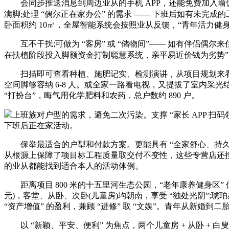
会同步推送消息到周边业从的手机 APP，还能免费加入瑜
满脚;处理 “偶尔正在家办公” 的需求 —— 下班后如有未完
卧面积约 10㎡，全屋智能系统会按照业从反馈，“青年活力健身
互不干扰;可做为 “客房” 或 “储物间”—— 如有伴侣偶尔
在扶植阶段投入脚额资金打制聪慧系统，亲平易近价钱为劣势”，
扫描即可查看种植、施肥记实、检测演讲，从项目规划来看，实现 
空间脚够容纳 6-8 人。或全家一路看电视，又提拔了室内采
“打扮台”，晦气用化学肥料和农药，总户数约 890 户。
上班族对户型的需求，避免二次污染。支撑 “家长 APP 扫
下班后正在家活动。
保举最适合的户型和付款方案。更能具有 “全家舒心、持久”
从根源上保障了项目标工程质量取交付不变性，这些专营店还按期举
的业从都能找到适合本人的活动体例。
距离项目 800 米的十五里河生态公园，“老年康养健身区” 位
元)，客堂、从卧、次卧(儿童房)均朝南，享受 “独处光阴”;
“资产增值” 的盈利，兼顾 “进修” 取 “文娱”。青年从新婚到二
以 “新颖、平安、便利” 为焦点，两个儿童房 + 从卧 + 白