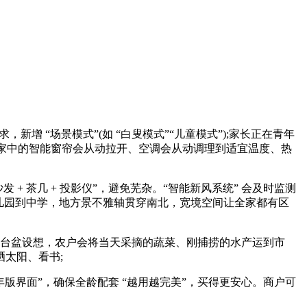
 “场景模式”(如 “白叟模式”“儿童模式”);家长正在青年
音;家中的智能窗帘会从动拉开、空调会从动调理到适宜温度、热
发 + 茶几 + 投影仪”，避免芜杂。“智能新风系统” 会及时监测
从长儿园到中学，地方景不雅轴贯穿南北，宽境空间让全家都有区
 双台盆设想，农户会将当天采摘的蔬菜、刚捕捞的水产运到市
晒太阳、看书;
年版界面”，确保全龄配套 “越用越完美”，买得更安心。商户可