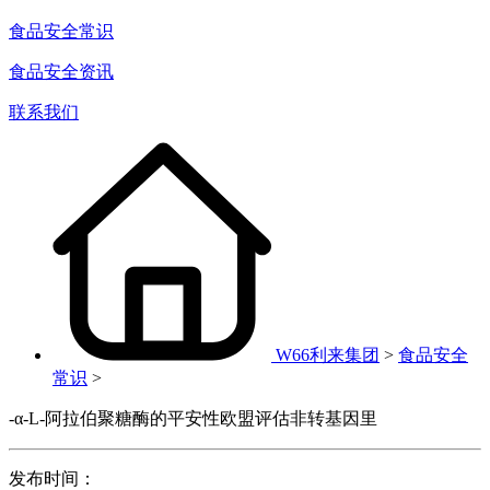
食品安全常识
食品安全资讯
联系我们
W66利来集团
>
食品安全
常识
>
-α-L-阿拉伯聚糖酶的平安性欧盟评估非转基因里
发布时间：