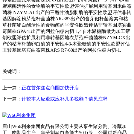
聚糖酶活性的食物酶的平安性欧盟评估扩展利用转基因米曲霉
菌株 NZYM-AL出产的三酰甘油脂肪酶的平安性欧盟评估非转
基因解淀粉芽孢杆菌菌株AR-383出产的含芽孢杆菌溶素和枯
草杆菌卵白酶活性的食物酶的平安性欧盟评估非转基因塔宾曲
霉菌株GPA41出产的阿拉伯糖内切-1,4-β-木聚糖酶做为加工帮
剂欧盟评估扩展利用非转基因地衣芽孢杆菌菌株NZYM-CX出
产的枯草杆菌卵白酶的平安性4-β-木聚糖酶的平安性欧盟评估
非转基因塔宾曲霉菌株ARS R7-60出产的阿拉伯糖内切-1,
关键词：
上一篇：
正在首尔焦点商圈加快开店
下一篇：
计较本人应退或应补几多税额？请见注释
唐山W66利来集团食品有限公司主要从事生猪分割、冷藏加
工、肉制品生产，年分割猪白条能力50万头。公司供货商品