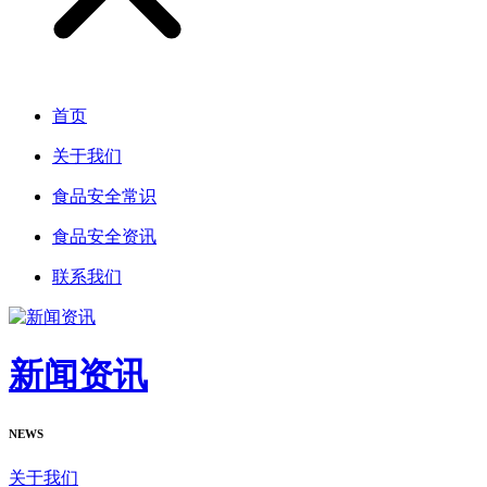
首页
关于我们
食品安全常识
食品安全资讯
联系我们
新闻资讯
NEWS
关于我们