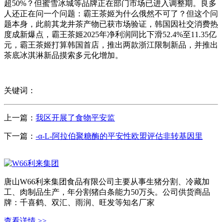
超50%？但蜜雪冰城等品牌正在部门市场已进入调整期。良多
人还正在问一个问题：霸王茶姬为什么俄然不可了？但这个问
题本身，此前其龙井茶产物已获市场验证，韩国因社交消费热
度成新爆点，霸王茶姬2025年净利润同比下滑52.4%至11.35亿
元，霸王茶姬打算韩国首店，推出两款浙江限制新品，并推出
茶底冰淇淋新品摸索多元化增加。
关键词：
上一篇：
我区开展了食物平安监
下一篇：
-α-L-阿拉伯聚糖酶的平安性欧盟评估非转基因里
唐山W66利来集团食品有限公司主要从事生猪分割、冷藏加
工、肉制品生产，年分割猪白条能力50万头。公司供货商品
牌：千喜鹤、双汇、雨润、旺发等知名厂家
查看详情 >>