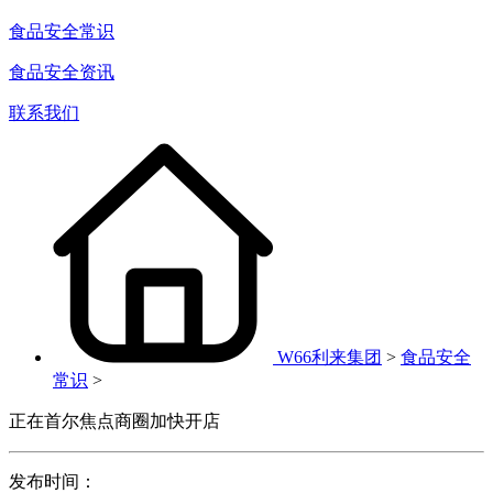
食品安全常识
食品安全资讯
联系我们
W66利来集团
>
食品安全
常识
>
正在首尔焦点商圈加快开店
发布时间：