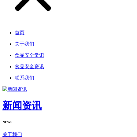
首页
关于我们
食品安全常识
食品安全资讯
联系我们
新闻资讯
NEWS
关于我们