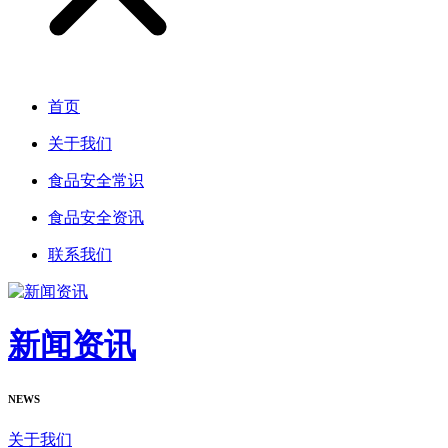
首页
关于我们
食品安全常识
食品安全资讯
联系我们
新闻资讯
NEWS
关于我们