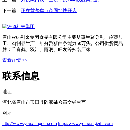
下一篇：
正在首尔焦点商圈加快开店
唐山W66利来集团食品有限公司主要从事生猪分割、冷藏加
工、肉制品生产，年分割猪白条能力50万头。公司供货商品
牌：千喜鹤、双汇、雨润、旺发等知名厂家
查看详情 >>
联系信息
地址：
河北省唐山市玉田县陈家铺乡高文铺村西
网址：
http://www.youxiangedu.com
http://www.youxiangedu.com