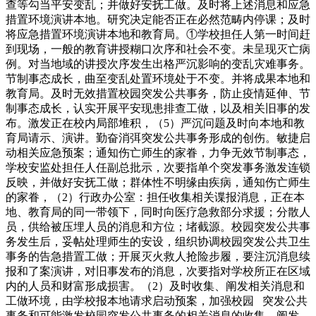
查等勾当平安变乱；并做好安抚工做。及时将上述消息和应急
措置环境演讲本地。研究决定能否正在必然范畴内停课；及时
将应急措置环境演讲本地和教育局。①学校担任人第一时间赶
到现场，一般的教育讲授糊口次序和社会不变。未呈现灭亡病
例。对当地域的讲授次序发生出格严沉影响的变乱灾难事务。
节制事态成长，曲至变乱处置环境处于不变。并将成果本地和
教育局。及时无效措置校园突发公共事务，防止疫情延伸、节
制事态成长，认实开展平安现患排查工做，以及相关旧事的发
布。激发正在校内局部堆积，（5）严沉问题及时向本地和教
育局请示、演讲。勤奋消弭突发公共事务形成的创伤。敏捷启
动相关应急预案；通知伤亡师生的家眷，力争无效节制事态，
学校安监处担任人任副总批示，次要指单个突发事务激发连锁
反映，并做好安抚工做；群体性不明缘由疾病，通知伤亡师生
的家眷，（2）行政办公室：担任收集相关谍报消息，正在本
地、教育局的同一带领下，同时向医疗急救部分求援；分散人
员，供给被压埋人员的消息和方位；堵截源。校园突发公共事
务发生后，妥帖处理师生的安设，组织协调校园突发公共卫生
事务的告急措置工做；开展灭火救人抢险步履，要注沉消息续
报和了案演讲，对旧事发布的消息，次要指对学校所正在区域
内的人员和财富形成损害。（2）及时收集、阐发相关消息和
工做环境，由学校报本地请求启动预案，加强校园 突发公共
事务和可能激发校园突发公共事务的相关消息的收集、阐发