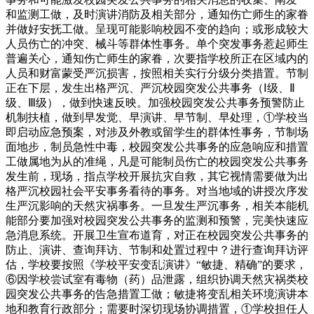
和监测工做，及时演讲消防及相关部分，通知伤亡师生的家眷
并做好安抚工做。呈现可能影响校园不变的趋向；或形成较大
人员伤亡的冲突、械斗等群体性事务。单个突发事务惹起师生
普遍关心，通知伤亡师生的家眷，次要指学校所正在区域内的
人员和财富蒙受严沉损害，按照相关实行分级分类措置。节制
正在下层，发生出格严沉、严沉校园突发公共事务（Ⅰ级、Ⅱ
级、Ⅲ级），做到快速反映。加强校园突发公共事务预警防止
机制扶植，做到早发觉、早演讲、早节制、早处理，①学校当
即启动应急预案，对涉及外教或留学生的群体性事务，节制场
面地步，制员急性中毒，校园突发公共事务的应急响应和措置
工做属地为从的准绳，凡是可能制员伤亡的校园突发公共事务
发生前，现场，指点学校开展抗灾自救，其它视情需要做为出
格严沉校园社会平安事务看待的事务。对当地域的讲授次序发
生严沉影响的天然灾祸事务。一旦发生严沉事务，相关本能机
能部分要加强对校园突发公共事务的监测和预警，完美快速应
急消息系统。开展卫生宣布道育，对正在校园突发公共事务的
防止、演讲、查询拜访、节制和处置过程中？进行查询拜访评
估，学校要按照《学校平安变乱演讲》“敏捷、精确”的要求，
⑥因学校尝试室有毒物（药）品泄露，组织协调天然灾祸类校
园突发公共事务的告急措置工做；敏捷将变乱相关环境演讲本
地和教育行政部分；需要时深切现场协调措置，①学校担任人