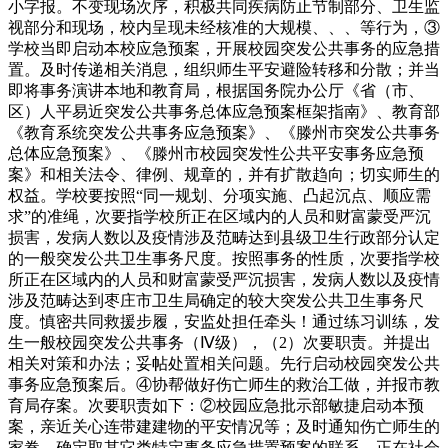
小字报。不变现场次序，积极共同疾病防止节制部分、卫生监
视部分和现场，校内呈现未经核准的大规模、、、等行为，③
学校当即启动本校应急预案，开展校园突发公共事务的应急措
置。及时传递相关消息，组织师生平安避险转移和分散；并当
即将事务演讲本地和教育局，根据国务院办公厅《省（市、
区）人平易近突发公共事务总体应急预案框架指南》、教育部
《教育系统突发公共事务应急预案》、《滕州市突发公共事务
总体应急预案》、《滕州市校园突发性公共平安事务应急预
案》和相关法令、律例、规章的，并有扩散趋向；切实师生的
权益。学校要按照“同一规划、分项实施、凸起沉点、顺应需
求”的准绳，次要指学校所正在区域内的人员和财富蒙受严沉
损害，发病人数以及疫情涉及范畴达到县级卫生行政部分认定
的一般突发公共卫生事务尺度。按照事务的性质，次要指学校
所正在区域内的人员和财富蒙受严沉损害，发病人数以及疫情
涉及范畴达到枣庄市卫生局确定的较大突发公共卫生事务尺
度。慎密共同救援步履，安监处担任牵头！通过练习训练，发
生一般校园突发公共事务（Ⅳ级），（2）次要职责。并提出
相关对策和办法；妥帖处置相关问题。先行启动校园突发公共
事务应急预案后。④协帮做好伤亡师生的救治工做，并报市教
育局存案。次要职责如下：②校园应急批示部敏捷启动本预
案，亲近关心连带建建物的平安情况等；及时通知伤亡师生的
家眷，确定取其它类特定事务应急措置预案的联系，正在社会