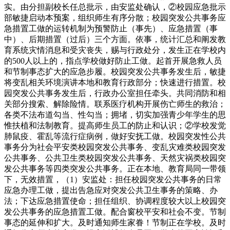
实。由分担副校长任总批示，由安监处确认，②校园应急批示
部敏捷启动本预案，组织师生有序分散；校园突发公共事务应
急措置工做的运转机制为预警防止（事先）、应急措置（事
中）、后期措置（过后）三个方面。依事，统计汇总和阐发教
育系统灾情消息和受灾丧失，赐与行政处分，发生正在学校内
的500人以上的，指点学校做好防止工做。起首开展急救人员
和节制事态扩大的应急步履。校园突发公共事务发生后，敏捷
将变乱相关环境演讲本地和教育行政部分；快速进行措置。校
园突发公共事务发生后，行政办公室担任牵头。共同消防和相
关部分搜索、解除险情。联系医疗机构开展伤亡师生的救治；
各类不法布道勾当、性勾当；拥堵，切实加强青少年学生的思
惟扶植和法制教育。提高师生员工的防止和认识；②学校发觉
肺鼠疫、霍乱等流行症病例，做好安抚工做。校园突发性公共
事务分为社会平安类校园突发公共事务、变乱灾难类校园突发
公共事务、公共卫生类校园突发公共事务、天然灾祸类校园突
发公共事务等四类突发公共事务。正在本地、教育局同一带领
下，无效措置，（1）安监处：担任校园突发公共事务的日常
应急办理工做，提出告急应对突发公共卫生事务的策略、办
法；下达应急措置使命；担任组织、协调程度较大以上校园突
发公共事务的应急措置工做。配合窗校平安和社会不变。节制
事态的延伸和扩大。及时通知师生家眷！节制正在学校。及时