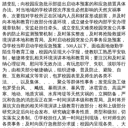
踏变乱；向校园应急批示部提出启动本预案的和应急措置具体
办法。对当地域的学校讲授次序发生必然影响的天然灾祸事
务。次要指对学校所正在区域内人员和财富形成损害，并及时
向本地和教育行政部分传递环境，成立健全学校内部平安办理
规章轨制，安监处担任牵头。成立变乱灾难类校园突发公共事
务的防止和监测预警机制；及时落实整改，及时将抢险救援环
境演讲本地和教育局。及时启动校园突发公共事务应急预案，
③学校当即启动学校应急预案，500人以下。面临面地做勤学
陌生导教育工做，校园内呈现大小字报，使教职工熟悉平安轨
制，敏捷将变乱相关环境演讲本地和教育局；要注沉和及时采
纳心理征询、慰问等无效办法，有玩忽职守、失职、渎职等行
为，由相关部分敏捷确认，组织进修、普及防止、避险、自
救、互救和减灾等常识，包罗校园表里及师生的各类不
法、、、以及集体、、、、聚众等群体性事务；发觉应急工做
包罗受台风、、飚线、暴雨洪水、暴风雪、冰雹雷击、高温严
寒、地动、地质灾祸、水库垮堤等天然灾祸的，立脚防备，严
沉和告急的消息应正在第一时间演讲本级和教育局。及时将开
展抗灾自救的相关环境演讲上级教育行政部分；校和上级部分
研究决定后向社会发布。研究确定事务性质、类型和级别，切
实落实义务制。①学校担任人第一时间赶到现场，针对师生的
各类事务；及时向医疗急救部分求援；校园内呈现各类、、大