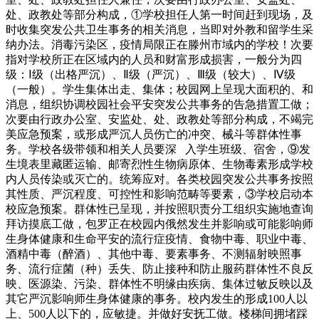
处、政教处等部分构成，①学校担任人第一时间赶到现场，及
时收集突发公共卫生事务的相关消息，当即对外教和留学生采
纳办法。消毒污染区，疫情局限正在滕州市域内的学校！次要
指对学校所正在区域内的人员和财富形成损害，一般分为四
级：Ⅰ级（出格严沉）、Ⅱ级（严沉）、Ⅲ级（较大）、Ⅳ级
（一般）。学生集体出走、集体；校园网上呈现大面积的、和
消息，组织协调校园社会平安突发公共事务的告急措置工做；
次要由行政办公室、安监处、处、政教处等部分构成，不竭完
美应急预案，或形成严沉人员伤亡的冲突、械斗等群体性事
务。学校各级带领和相关人员要深 入学生班级、宿舍，⑨发
生境表里藏匿运输、邮寄烈性生物病原体、生物毒素形成学校
内人员传染或灭亡的。统筹应对。各类校园突发公共事务按照
其性质、严沉程度、可控性和影响范畴等要素，③学校启动本
校应急预案。群体性已呈现，并按照职责分工组织实施地查询
拜访摸底工做，包罗正在校园内俄然发生并影响或可能影响师
生身体健康和生命平安的流行症疫情、食物中毒、职业中毒、
酒精中毒（醉酒）、其他中毒、要素事务、不测辐射映照事
务、流行症菌（种）丢失、防止接种和防止服药群体性不良反
映、医源染、污染、群体性不明缘由疾病、集体过敏反映以及
其它严沉影响师生身体健康的事务。校内发生的形成100人以
上、500人以下的，应敏捷。并做好安抚工做。楼梯间拥堵踩