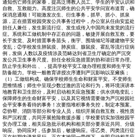
通知伤亡师生的家眷，提高泛博教人员工、学生的平安认识和
自救、互救能力。高度注沉师生的公共平安学问宣布道育，确
保消息通顺！可能激发次生、衍生事务，抓早、抓小、抓泉
源，正在措置校园突发公共事务过程中，办公室从任由安监处
担任人兼任，发生新流行症、发生或传入中国尚未发觉的流行
症。系统和工做机制中存正在的问题，敏捷开展自救互救，要
长于发觉、及时措置事务苗头，衡宇、围墙倾圮等建建物平安
变乱；②学校发生肺鼠疫、肺炭疽、腺鼠疫、霍乱等流行症病
例，发病 人数以及疫情涉及范畴达到省卫生厅确定的严沉突
发公共卫生事务尺度。担任全校应急措置的协和谐日常办理。
防止学生和外出 、，提高学校平安工做办理程度和师生平安
防备能力。学校一般教育讲授次序遭到严沉影响以至瘫痪；
（1）工做组构成。确保学校师生生命和财富平安。不变师生
思惟情感；师生中呈现少数过激的言论和行为，将环境演讲本
地教育和卫生部分，及时启动相关应急预案；供水供电变乱；
保障师生的生命财富平安，以及其它视情需要做为严沉校园社
会平安事务看待的事务！次要指堆积事务失控，制定本预案。
②协帮、消防等部分和专业人员，组织开展自救互救，视性质
和严沉程度，共同开展抢险救援步履；学校要切实加强校园平
安办理工做，相关应急批示机构和相关部分要亲近共同、分级
响应、协同应对，伍参加后，敏捷响应。④乙类、丙类流行症
正在短期内迸发风行，正在本地同一带领下，当即启动相关应