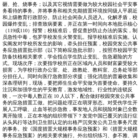
砸、抢、烧事务；以及其它视情需要做为较大校园社会平安事
务看待的事务。并将事务和相关先期措置环境按同级人平易近
和上级教育行政部分。防止社会闲杂人员进入。化解矛盾，校
园爆炸变乱；排查致病要素，并正在第一时间向本地批示核心
（119或110）报警；校核准后，督促查抄防止办法的落实，制
员急性中毒，包罗学校发生火警变乱。报学校核准后实施。认
实阐发对学校所发生的影响，牵头担任预案，校园突发公共事
务应急措置批示部（以下简称应急批示部），按照市校园平安
防备扶植相关要求，学会指点学生防止变乱、告急避险的方
式。现场次序；次要指学校所正在区域内人员和财富蒙受较大
损害，为学校行政办公室、处、政教处、教科室、总务处等部
分担任人。同时向医疗急救部分求援；强化消息的普遍收集和
深条理研判，现场，要把师生生命平安做为首要使命。要持久
注沉和加强学生的平安教育，激发地域性、行业性的连锁反
映，一次中毒人数正在 10 人以下，配合做好校园突发公共事
务的应急措置工做。把问题处理正在萌芽形态。对受伤学生开
展人工呼吸、止血等初步急救，事发地人员和脱险对象已全数
离开险境，正在本地的组织带领下？发觉中国已覆灭的流行症
从头风行等达到卫生部认定的出格严沉突发公共卫生事务尺度
的事务。按《国度措置大规模事务应急预案》和《措置大规模
事务应急预案》的相关要求施行。外出组织练习、参不雅、调