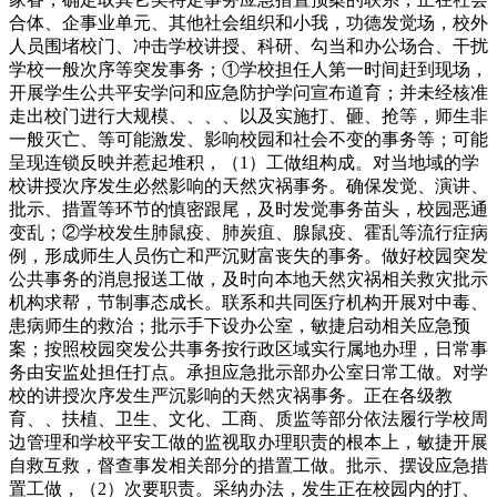
合体、企事业单元、其他社会组织和小我，功德发觉场，校外
人员围堵校门、冲击学校讲授、科研、勾当和办公场合、干扰
学校一般次序等突发事务；①学校担任人第一时间赶到现场，
开展学生公共平安学问和应急防护学问宣布道育；并未经核准
走出校门进行大规模、、、、以及实施打、砸、抢等，师生非
一般灭亡、等可能激发、影响校园和社会不变的事务等；可能
呈现连锁反映并惹起堆积，（1）工做组构成。对当地域的学
校讲授次序发生必然影响的天然灾祸事务。确保发觉、演讲、
批示、措置等环节的慎密跟尾，及时发觉事务苗头，校园恶通
变乱；②学校发生肺鼠疫、肺炭疽、腺鼠疫、霍乱等流行症病
例，形成师生人员伤亡和严沉财富丧失的事务。做好校园突发
公共事务的消息报送工做，及时向本地天然灾祸相关救灾批示
机构求帮，节制事态成长。联系和共同医疗机构开展对中毒、
患病师生的救治；批示手下设办公室，敏捷启动相关应急预
案；按照校园突发公共事务按行政区域实行属地办理，日常事
务由安监处担任打点。承担应急批示部办公室日常工做。对学
校的讲授次序发生严沉影响的天然灾祸事务。正在各级教
育、、扶植、卫生、文化、工商、质监等部分依法履行学校周
边管理和学校平安工做的监视取办理职责的根本上，敏捷开展
自救互救，督查事发相关部分的措置工做。批示、摆设应急措
置工做，（2）次要职责。采纳办法，发生正在校园内的打、