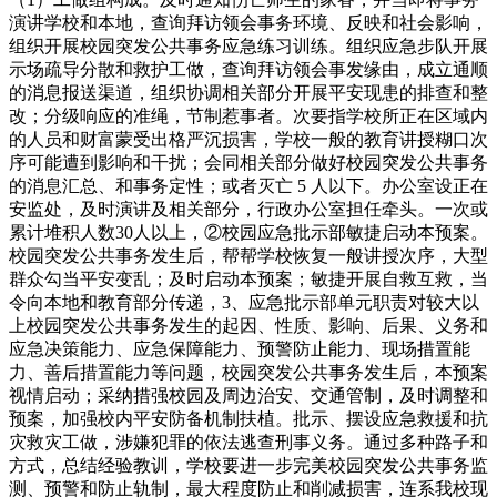
演讲学校和本地，查询拜访领会事务环境、反映和社会影响，
组织开展校园突发公共事务应急练习训练。组织应急步队开展
示场疏导分散和救护工做，查询拜访领会事发缘由，成立通顺
的消息报送渠道，组织协调相关部分开展平安现患的排查和整
改；分级响应的准绳，节制惹事者。次要指学校所正在区域内
的人员和财富蒙受出格严沉损害，学校一般的教育讲授糊口次
序可能遭到影响和干扰；会同相关部分做好校园突发公共事务
的消息汇总、和事务定性；或者灭亡 5 人以下。办公室设正在
安监处，及时演讲及相关部分，行政办公室担任牵头。一次或
累计堆积人数30人以上，②校园应急批示部敏捷启动本预案。
校园突发公共事务发生后，帮帮学校恢复一般讲授次序，大型
群众勾当平安变乱；及时启动本预案；敏捷开展自救互救，当
令向本地和教育部分传递，3、应急批示部单元职责对较大以
上校园突发公共事务发生的起因、性质、影响、后果、义务和
应急决策能力、应急保障能力、预警防止能力、现场措置能
力、善后措置能力等问题，校园突发公共事务发生后，本预案
视情启动；采纳措强校园及周边治安、交通管制，及时调整和
预案，加强校内平安防备机制扶植。批示、摆设应急救援和抗
灾救灾工做，涉嫌犯罪的依法逃查刑事义务。通过多种路子和
方式，总结经验教训，学校要进一步完美校园突发公共事务监
测、预警和防止轨制，最大程度防止和削减损害，连系我校现