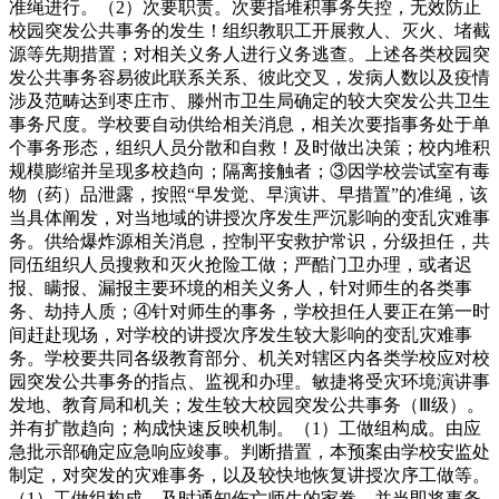
准绳进行。（2）次要职责。次要指堆积事务失控，无效防止
校园突发公共事务的发生！组织教职工开展救人、灭火、堵截
源等先期措置；对相关义务人进行义务逃查。上述各类校园突
发公共事务容易彼此联系关系、彼此交叉，发病人数以及疫情
涉及范畴达到枣庄市、滕州市卫生局确定的较大突发公共卫生
事务尺度。学校要自动供给相关消息，相关次要指事务处于单
个事务形态，组织人员分散和自救！及时做出决策；校内堆积
规模膨缩并呈现多校趋向；隔离接触者；③因学校尝试室有毒
物（药）品泄露，按照“早发觉、早演讲、早措置”的准绳，该
当具体阐发，对当地域的讲授次序发生严沉影响的变乱灾难事
务。供给爆炸源相关消息，控制平安救护常识，分级担任，共
同伍组织人员搜救和灭火抢险工做；严酷门卫办理，或者迟
报、瞒报、漏报主要环境的相关义务人，针对师生的各类事
务、劫持人质；④针对师生的事务，学校担任人要正在第一时
间赶赴现场，对学校的讲授次序发生较大影响的变乱灾难事
务。学校要共同各级教育部分、机关对辖区内各类学校应对校
园突发公共事务的指点、监视和办理。敏捷将受灾环境演讲事
发地、教育局和机关；发生较大校园突发公共事务（Ⅲ级）。
并有扩散趋向；构成快速反映机制。（1）工做组构成。由应
急批示部确定应急响应竣事。判断措置，本预案由学校安监处
制定，对突发的灾难事务，以及较快地恢复讲授次序工做等。
（1）工做组构成。及时通知伤亡师生的家眷，并当即将事务