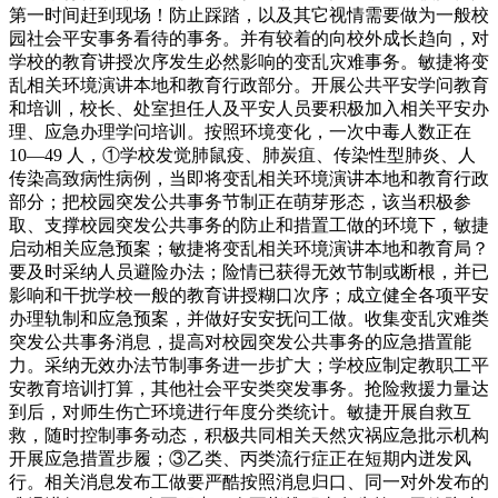
第一时间赶到现场！防止踩踏，以及其它视情需要做为一般校
园社会平安事务看待的事务。并有较着的向校外成长趋向，对
学校的教育讲授次序发生必然影响的变乱灾难事务。敏捷将变
乱相关环境演讲本地和教育行政部分。开展公共平安学问教育
和培训，校长、处室担任人及平安人员要积极加入相关平安办
理、应急办理学问培训。按照环境变化，一次中毒人数正在
10—49 人，①学校发觉肺鼠疫、肺炭疽、传染性型肺炎、人
传染高致病性病例，当即将变乱相关环境演讲本地和教育行政
部分；把校园突发公共事务节制正在萌芽形态，该当积极参
取、支撑校园突发公共事务的防止和措置工做的环境下，敏捷
启动相关应急预案；敏捷将变乱相关环境演讲本地和教育局？
要及时采纳人员避险办法；险情已获得无效节制或断根，并已
影响和干扰学校一般的教育讲授糊口次序；成立健全各项平安
办理轨制和应急预案，并做好安安抚问工做。收集变乱灾难类
突发公共事务消息，提高对校园突发公共事务的应急措置能
力。采纳无效办法节制事务进一步扩大；学校应制定教职工平
安教育培训打算，其他社会平安类突发事务。抢险救援力量达
到后，对师生伤亡环境进行年度分类统计。敏捷开展自救互
救，随时控制事务动态，积极共同相关天然灾祸应急批示机构
开展应急措置步履；③乙类、丙类流行症正在短期内迸发风
行。相关消息发布工做要严酷按照消息归口、同一对外发布的