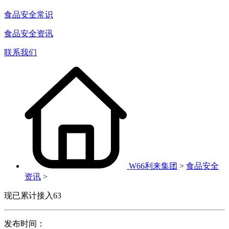
食品安全常识
食品安全资讯
联系我们
W66利来集团
>
食品安全
资讯
>
现已累计接入63
发布时间：