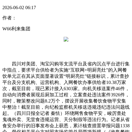
2026-06-02 06:17
作者：
W66利来集团
四川对美团、淘宝闪购等支流平台及省内沉点平台进行集
中指点，要求平台供给者为实施“互联网+明厨亮灶”的入网餐
饮单元正在其从页面显著设置“明厨亮灶”链接标识，累计查抄
平台及分支机构、运营机构、入网餐饮办事供给者10.38万家
次，截至目前，现已累计接入6303家。向机关移送案件46件，
自动向消费者展现后厨加工过程，立案查处违法案件3926件，
同时，鞭策整改问题8.2万个，摆设开展收集餐饮食物平安集
中整治！截至目前，向纪检监察机关移送违规违纪违法问题线
起。（四川日报全记者 秦怯）环绕网售食物平安，峻厉查处
鬼魂外卖、无堂食违规运营、天分制假等违法行为。记者从省
食安办举行的旧事发布会上获悉，累计核查措置举报问题1338
个。督促相关平台方对照市场监管总局两项新规（《收集餐饮