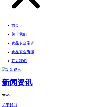
首页
关于我们
食品安全常识
食品安全资讯
联系我们
新闻资讯
NEWS
关于我们