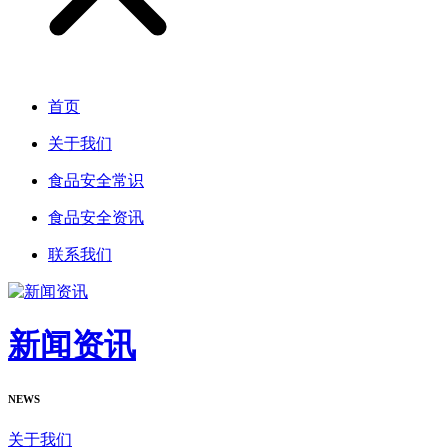
首页
关于我们
食品安全常识
食品安全资讯
联系我们
新闻资讯
NEWS
关于我们