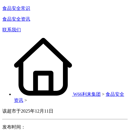
食品安全常识
食品安全资讯
联系我们
W66利来集团
>
食品安全
资讯
>
该超市于2025年12月11日
发布时间：