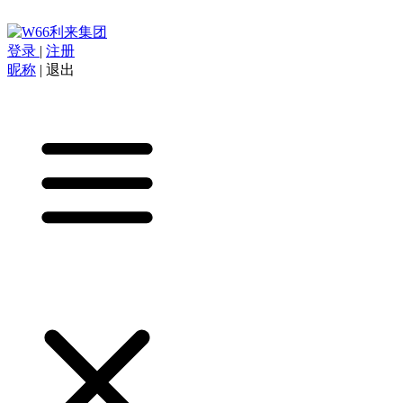
登录
|
注册
昵称
|
退出