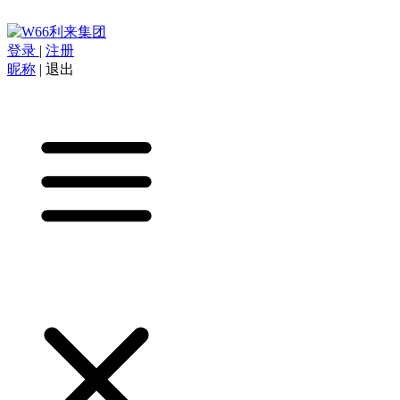
登录
|
注册
昵称
|
退出