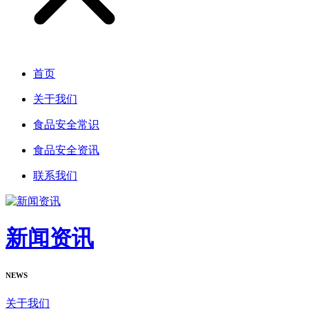
首页
关于我们
食品安全常识
食品安全资讯
联系我们
新闻资讯
NEWS
关于我们