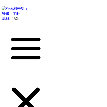
登录
|
注册
昵称
|
退出