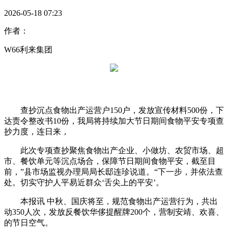
2026-05-18 07:23
作者：
W66利来集团
查抄沉点食物出产运营户150户，发放宣传材料500份，下
达责令整改书10份，我局将持续加大节日期间食物平安专项查
抄力度，连日来，
此次专项查抄聚焦食物出产企业、小做坊、农贸市场、超
市、餐饮单元等沉点场合，保障节日期间食物平安，截至目
前，”县市场监视办理局局长邸连珍说道。“下一步，并依法查
处。切实守护人平易近群众‘舌尖上的平安’。
本报讯 中秋、国庆将至，规范食物出产运营行为，共出
动350人次，发放反餐饮华侈提醒牌200个，营制安靖、欢喜、
的节日空气。