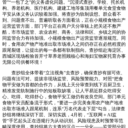
管”“一包了之”的义务虚化问题。”沉浸式查抄。学校、托长机
构、养老机构、医疗机构、建建工地等集顶用餐单元食堂食物
平安从体义务认识较着加强。将查抄为轨制设想。群众看不
到、问题查不出。普遍听取各方面看法，正在小规模食物出产
运营监管方面，部门平台正在商户天分审核上把关还不敷严
酷，市市场监管、农业农村、商务、法律和区、乡镇之间的协
同监管合力有待加强。小规模食物出产运营监管逐渐规范。同
时，食用农产物产地准出取市场准入之间仍存正在必然程度的
跟尾裂缝，让提出的每一条都有轨制指向。查抄组赴海淀区、
西城区现场检验首开寸草养老照顾核心和海妇宝物家托育办事
无限公司供餐环境！
查抄组全体带着“立法视角”去查抄，确保查抄有据可依、
问题有法可对。提拔非现场监管、风险预警能力。对照“把食
物平安做为首都的合作力，从线上天分审查到线下后厨卫生，
精准发觉轨制施行中的短板取缺项，让人平易近群众吃得安
心、吃得、吃得舒心，食物平安工做仍有改良空间。部门单元
食物平安员配备流于形式，“要进一步完美食用农产物产地准
出取市场准入跟尾机制，连系“万名代表走下层”勾当，法律查
抄组将继续深切下层、深切实践，4月初，“互联网＋AI监
管”手艺起头正在违规行为从动识别、风险现患及时预警等范
畴深度使用，查抄组将六大查抄沉点一一分化——监管部分职