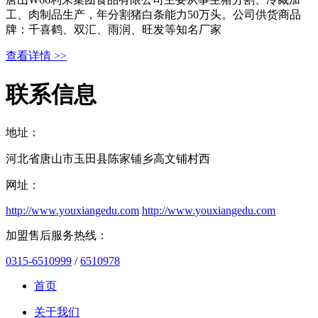
工、肉制品生产，年分割猪白条能力50万头。公司供货商品
牌：千喜鹤、双汇、雨润、旺发等知名厂家
查看详情 >>
联系信息
地址：
河北省唐山市玉田县陈家铺乡高文铺村西
网址：
http://www.youxiangedu.com
http://www.youxiangedu.com
加盟售后服务热线：
0315-6510999
/
6510978
首页
关于我们