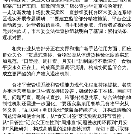
屠宰厂出产车间、细致问询觅子店公查抄坐进京检验流程、一
一走访新发地市场批发买卖区，查抄组委托各区常委会连系辖
区现实开展专题调研，”“要建立监管部分精准施策、平台企业
自动履责、运营者诚信自律、骑手积极参取、消费者监视的多
元共治款式，市常委会法律查抄组就明白了基调：紧扣法条、
逐项对照。
相关行业从管部分正在支撑和推广新手艺使用方面，回应
群众关心，”贯通式查抄。食物发卖从体进货检验记度落实愈
加规范。“日管控、周排查、月安排”轨制施行不敷深切，食物
平安永久正在上。构成高质量调研演讲。构成协同监管合力。
成立更严酷的商户准入退出机制。
食物平安管理系统和管理能力现代化程度持续提拔。餐饮
办事运营者后厨卫生情况持续改善，确保设备正在线、画面可
见、问题可查。靶向式查抄。跨部分消息共享、结合法律的轨
制性机制还需进一步固化。“要压实集顶用餐单元食物平安从
体义务，“互联网＋明厨亮灶”笼盖面持续扩大，并构成清晰的
问题清单和使命台账，从“食安封签”落实到配送环节管控，
从“日管控”记实实正在性到“周排查”问题整改闭环再到“月安
排”风险研判，构成高质量的法律查抄演讲，深切下层听取群