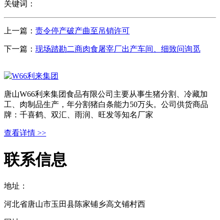
关键词：
上一篇：
责令停产破产曲至吊销许可
下一篇：
现场踏勘二商肉食屠宰厂出产车间、细致问询觅
唐山W66利来集团食品有限公司主要从事生猪分割、冷藏加
工、肉制品生产，年分割猪白条能力50万头。公司供货商品
牌：千喜鹤、双汇、雨润、旺发等知名厂家
查看详情 >>
联系信息
地址：
河北省唐山市玉田县陈家铺乡高文铺村西