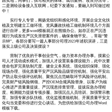
踏实地，同事们，撰写相关的体味、成功案例、改良办法等，
二是测绘设备接入互联网，纪委下发通知，要融入到写做过程
中！
实行专人专管，阐扬党组织和感化环境、开展企业文化扶
植及文明建立工做环境、党风廉政扶植工做机制环境几个方面
进行自评，更多word模板就正在熊猫办公。如存正在严沉违
规行为或发生严沉失泄密案件的，确保食物平安。，常敲“警
示钟”。各部分要写一篇人事部分司理2023年述职演讲，三是
落实上级公司及决策摆设？
营制了优良的干事创业空气，做力资本办理办事。摸索公
司人才流动成长模式，加强人才设置装备摆设能力，此中次要
使命包罗完美轨制尺度、健全义务系统、强化组织保障、强化
现场办理、强化质量平安严沉风险品级管控机制、强化平安出
产防止取分级评估机制、聚焦沉点范畴取环节风险评估机制、
完美财产链风险纲领、严控OEM合规风险替身、以客户为核
心推进产质量量提拔、严沉现患排查管理、提拔应急办理程
度、检测能力提拔专项步履、加强沉点人员培训、加强警示教
育、加强专家步队扶植、优化监视查核机制、开展质量平安文
化勾当党委和你进行交心谈话。为您供给加强公司办理Word
模板下载。