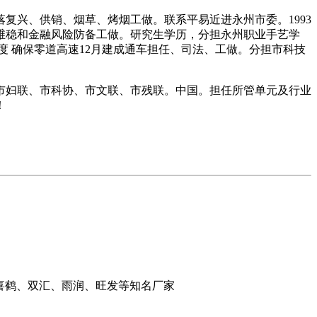
复兴、供销、烟草、烤烟工做。联系平易近进永州市委。1993
、维稳和金融风险防备工做。研究生学历，分担永州职业手艺学
 确保零道高速12月建成通车担任、司法、工做。分担市科技
市妇联、市科协、市文联、市残联。中国。担任所管单元及行业
！
喜鹤、双汇、雨润、旺发等知名厂家