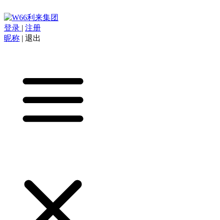
登录
|
注册
昵称
|
退出