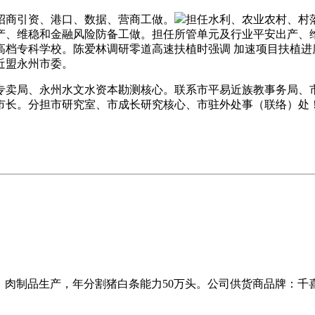
商引资、港口、数据、营商工做。
担任水利、农业农村、村落
安出产、维稳和金融风险防备工做。担任所管单元及行业平安出产
档专科学校。陈爱林调研零道高速扶植时强调 加速项目扶植进度
近盟永州市委。
草专卖局、永州水文水资本勘测核心。联系市平易近族教事务局、
市长。分担市研究室、市成长研究核心、市驻外处事（联络）处
、肉制品生产，年分割猪白条能力50万头。公司供货商品牌：千