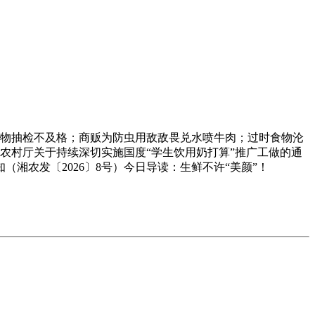
食物抽检不及格；商贩为防虫用敌敌畏兑水喷牛肉；过时食物沦
业农村厅关于持续深切实施国度“学生饮用奶打算”推广工做的通
湘农发〔2026〕8号）今日导读：生鲜不许“美颜”！