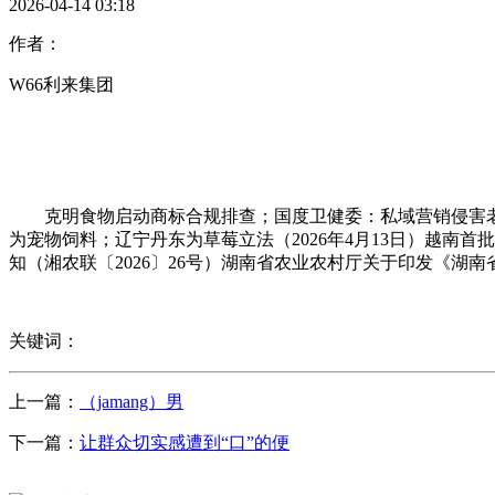
2026-04-14 03:18
作者：
W66利来集团
克明食物启动商标合规排查；国度卫健委：私域营销侵害老年益
为宠物饲料；辽宁丹东为草莓立法（2026年4月13日）越南
知（湘农联〔2026〕26号）湖南省农业农村厅关于印发《湖
关键词：
上一篇：
（jamang）男
下一篇：
让群众切实感遭到“口”的便