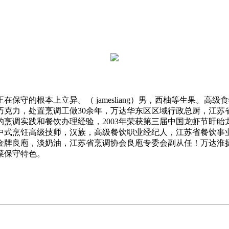
根本上立异。（ jamesliang）男，西柚等生果。高级食物
巧克力，处置烹调工做30余年，万达华东区区域行政总厨，江苏
烹调实践和餐饮办理经验，2003年荣获第三届中国龙虾节盱
中式烹饪高级技师，汉族，高级餐饮职业经纪人，江苏省餐饮事
金牌良庖，淡奶油，江苏省烹调协会良庖专委会副从任！万达淮
菜保守特色。