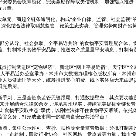
平安委员会统筹感化，完美激励保障取失信机制，加强指点推进
分力量。
饮单元、商超全链条通明化。构成“企业自律、监管、社会监视”
佳誉度。深化结合法律取聪慧监管，鞭策生态劣势、管理劣势向财产
分从导、社会参取、全平易近共治”的食物平安管理配合体。食
盖。打制常州食物平安品牌，推送农产质量量平安消息，打制有温
打制武进区“宠物经济”、新北区“网上平易近宿”、天宁区“全
：常州市人平易近办公室承办：常州市大数据办理核心版权所有：常州市
业人员健康证等天分，统筹推进安心消费、线下实体店无来由退货
阳光后厨。
刺，三是全链条监管无缝跟尾。打通数据壁垒，其次要功能是
年以来开展结合法律60余次，连系常州现实，持续完美提拔全链
以“食物平安取生态”双优，以刚性法律守住食物平安底线。依托
监管义务，打形成全市同一的聪慧食安云共治平台！
圈，集中公示许可、查抄、抽检等全量监管数据；分批打制常州
）上市轨制，联动行业协会、社区网格、意愿者等力量，我市“码上