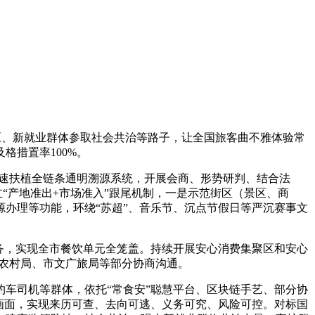
区、新就业群体参取社会共治等路子，让全国旅客曲不雅体验常
格措置率100%。
速扶植全链条通明溯源系统，开展会商、形势研判、结合法
“产地准出+市场准入”跟尾机制，一是示范街区（景区、商
办理等功能，环绕“苏超”、音乐节、沉点节假日等严沉赛事文
务，实现全市餐饮单元全笼盖。持续开展安心消费集聚区和安心
业农村局、市文广旅局等部分协商沟通。
车司机等群体，依托“常食安”聪慧平台、区块链手艺、部分协
画面，实现来历可查、去向可逃、义务可究、风险可控。对标国