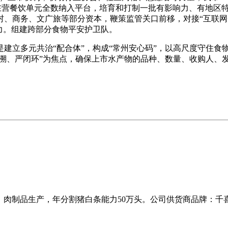
正在营餐饮单元全数纳入平台，培育和打制一批有影响力、有地区
村、商务、文广旅等部分资本，鞭策监管关口前移，对接“互联网+
力。组建跨部分食物平安护卫队。
立多元共治“配合体”，构成“常州安心码”，以高尺度守住食
逃溯、严闭环”为焦点，确保上市水产物的品种、数量、收购人、
、肉制品生产，年分割猪白条能力50万头。公司供货商品牌：千