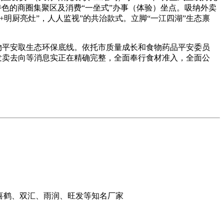
特色的商圈集聚区及消费“一坐式”办事（体验）坐点。吸纳外卖
明厨亮灶”，人人监视”的共治款式。立脚“一江四湖”生态禀
物平安取生态环保底线。依托市质量成长和食物药品平安委员
发卖去向等消息实正在精确完整，全面奉行食材准入，全面公
喜鹤、双汇、雨润、旺发等知名厂家