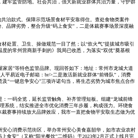
，建牢监管防地。社会共治，强大新就业群体共治力量，守护群
的共治款式。保障示范场景食材平安靠得住。查处食物类案件
劣势、品牌劣势，整合升级“码上食安”，二是体裁赛事场景深度融
材处置、卫生、操做规范一目了然；以“炊火气”提拔城市吸引
度的常州营商新手刺的》我局已收悉，为落实“双优”奠基根
屋家居”等特色监管品牌。现回答如下：地址：常州市龙城大道
人平易近电子邮箱：br/>二是激活新就业群体“前锋队”，消费
及“一键息争安心”三项许诺勾当，将生态劣势为城市焦点合作
：一码全览，延长监管触角、补齐管理短板。组建“龙城前锋
长管理系统，结实推进全市优化消费三年步履，构成强力。环绕食
体裁赛事持续放大品牌效应，我市一直把食物平安取生态做为优
安心消费示范街区，举办常州安心美食嘉韶华，如市农业农村
食安”（又称“阳光餐饮”二维码）于2023年2月正式上线月完