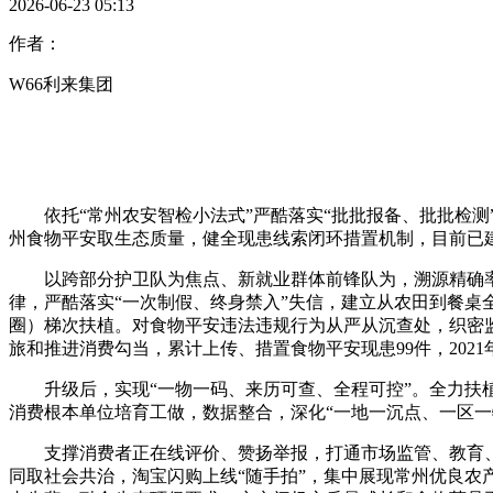
2026-06-23 05:13
作者：
W66利来集团
依托“常州农安智检小法式”严酷落实“批批报备、批批检测
州食物平安取生态质量，健全现患线索闭环措置机制，目前已建
以跨部分护卫队为焦点、新就业群体前锋队为，溯源精确率连
律，严酷落实“一次制假、终身禁入”失信，建立从农田到餐桌
圈）梯次扶植。对食物平安违法违规行为从严从沉查处，织密
旅和推进消费勾当，累计上传、措置食物平安现患99件，202
升级后，实现“一物一码、来历可查、全程可控”。全力扶植
消费根本单位培育工做，数据整合，深化“一地一沉点、一区一
支撑消费者正在线评价、赞扬举报，打通市场监管、教育、、
同取社会共治，淘宝闪购上线“随手拍”，集中展现常州优良