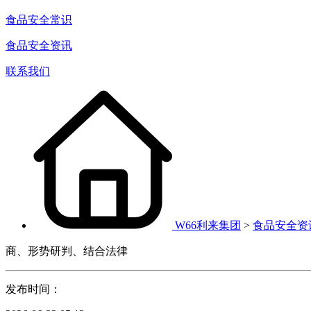
食品安全常识
食品安全资讯
联系我们
W66利来集团
>
食品安全资
商、形势研判、结合法律
发布时间：