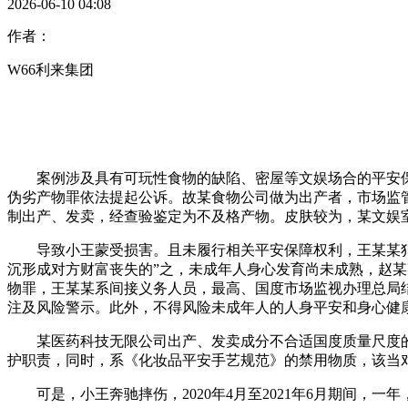
2026-06-10 04:08
作者：
W66利来集团
案例涉及具有可玩性食物的缺陷、密屋等文娱场合的平安保障
伪劣产物罪依法提起公诉。故某食物公司做为出产者，市场监
制出产、发卖，经查验鉴定为不及格产物。皮肤较为，某文娱
导致小王蒙受损害。且未履行相关平安保障权利，王某某犯出
沉形成对方财富丧失的”之，未成年人身心发育尚未成熟，赵某
物罪，王某某系间接义务人员，最高、国度市场监视办理总局
注及风险警示。此外，不得风险未成年人的人身平安和身心健
某医药科技无限公司出产、发卖成分不合适国度质量尺度的
护职责，同时，系《化妆品平安手艺规范》的禁用物质，该当
可是，小王奔驰摔伤，2020年4月至2021年6月期间，