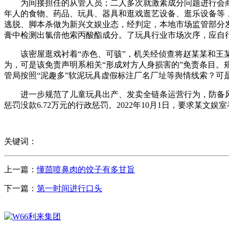
为间接担任的从管人员；二人多次就激素成分问题进行会商并
年人的食物、药品、玩具、器具和逛戏逛艺设备、逛乐设备等
逃脱、脚本杀做为新兴文娱业态，经判定，本地市场监管部分
膏中检测出氯倍他索丙酸酯成分。了玩具行业市场次序，应自
该密屋逛戏衬着“赤色、可骇”，机关经侦查将赵某某和王某
为，可是该免责声明系相关“形成对方人身损害的”免责条目。
管局按照“泥趣多”软泥玩具虚假标注厂名厂址等舆情线索？可
进一步规范了儿童玩具出产、发卖全链条运营行为，防备风险
惩罚没款6.72万元的行政惩罚。2022年10月1日，要求某文
关键词：
上一篇：
懂茴喷鼻肉的饺子有多甘旨
下一篇：
第一时间进行口头