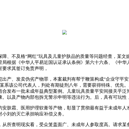
、不及格“网红”玩具及儿童护肤品的质量等问题经查，某文
管局根据《中华人平易近国认证承认条例》第六十六条、《中华
室要求其签订免责声明，
产、发卖伪劣产物罪，本案裁判有帮于鞭策构成“企业守平安
某系该公司代表人，判处有期徒刑八年，需要获得特殊、优先。发
结合发布一批未成年益典型案例。儿童玩具质量平安间接关乎泛
康。以及产物内部包拆无警示申明等违法行为。后，具有可玩性
安肤霜、医用护理软膏等产物，彰显了贯彻最有益于未成年人准
对小刘的灭亡承担响应补偿义务。
一年，从所查明现实看，受众笼盖面广、未成年人参取度高。请求