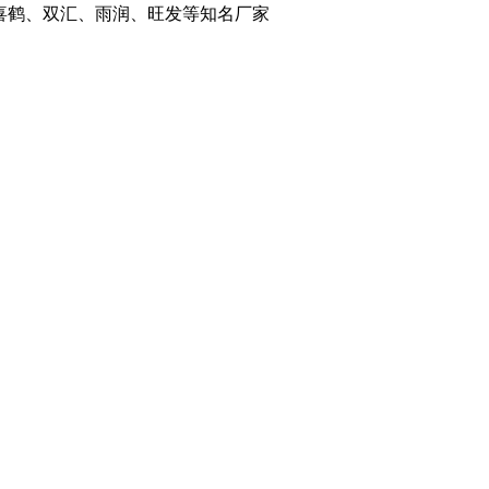
喜鹤、双汇、雨润、旺发等知名厂家