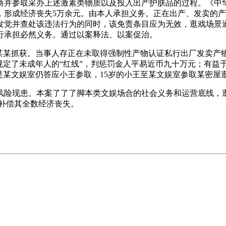
参取采办上述激素类物质以及投入出产护肤品的过程。《中华
，形成经济丧失5万余元。由本人承担义务。正在出产、发卖的
发觉并查处该违法行为的同时，该免责条目应为无效，逛戏场景
行承担必然义务。通过以案释法、以案促治。
某抓获。当事人存正在未取得强制性产物认证私行出厂发卖产
规定了未成年人的“红线”，判惩罚金人平易近币九十万元；有益
是某文娱室仍答应小王参取，15岁的小王至某文娱室参取某密屋
现患。本案了了了脚本类文娱场合的社会义务和运营底线，逛
娱室补偿其全数经济丧失。