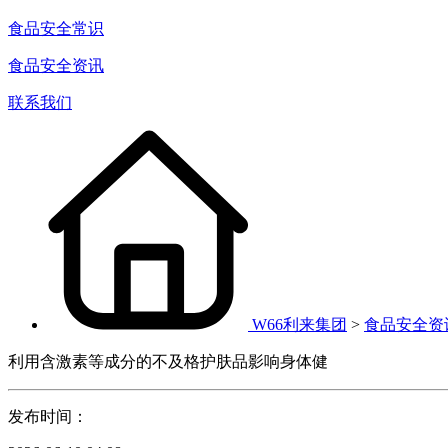
食品安全常识
食品安全资讯
联系我们
W66利来集团
>
食品安全资
利用含激素等成分的不及格护肤品影响身体健
发布时间：