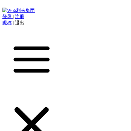
登录
|
注册
昵称
|
退出