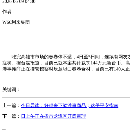
2026-06-09 04:30
作者：
W66利来集团
吃完高雄市市场的春卷体不适，4日至5日间，连续有网友发
症状。据台媒报道，目前已就本案共计裁罚144万元新台币。高
涉事摊商正在接管稽察时辰意坦白春卷食材，目前已有140人
关键词：
上一篇：
今日导读：好想来下架涉事商品；这份平安指南
下一篇：
日上午正在省市龙潭区开庭审理