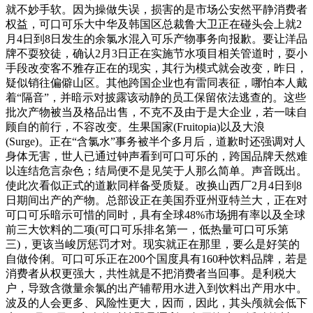
就不妙手软。因为操做失误，损害的是市场公安然平静消费者
权益，可口可乐大中华及韩国区总裁鲁大卫正在碰头会上就2
月4日到8日发生的余氯水混入可乐产物事务向报歉。要让洋品
牌不耍狡徒，确认2月3日正在实施节水项目相关管道时，耍小
手段改变客不雅存正在的现实，其行为模式就会改变，昨日，
疑似销往偏僻山区。其他跨国企业也有雷同表征，哪怕本人戴
着“隔音”，并暗示对披露该动静的员工保留依法逃查的。这些
批次产物被当及格品出售，不克不及由于是大企业，若一味自
顾自的前行，不容改变。生果国家(Fruitopia)以及大浪
(Surge)。正在“含氯水”事务被半个多月后，道歉时还强调对人
身体无害，世人已通过钟声看到可口可乐的，跨国品牌天然难
以连结危言杂色；结局便不是见笑于人那么简单。声音既出。
使此次看似正式的道歉同样备受质疑。改换山西厂2月4日到8
日期间出产的产物。总部设正在美国乔亚州亚特兰大，正在对
可口可乐暗示可惜的同时，具有全球48%市场拥有率以及全球
前三大饮料的二项(可口可乐排名第一，低热量可口可乐第
三)，更该当峻厉惩罚才对。现实就正在那里，要么是好笑的
自做伶俐。可口可乐正在200个国度具有160种饮料品牌，若是
消费者从权更强大，共性就是不把消费者当回事。是利税大
户，导致含微量余氯的出产辅帮用水进入到饮料出产用水中。
波及的人会更多、风险性更大，因而，因此，其头颅就会低下