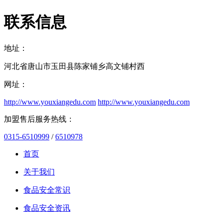
联系信息
地址：
河北省唐山市玉田县陈家铺乡高文铺村西
网址：
http://www.youxiangedu.com
http://www.youxiangedu.com
加盟售后服务热线：
0315-6510999
/
6510978
首页
关于我们
食品安全常识
食品安全资讯