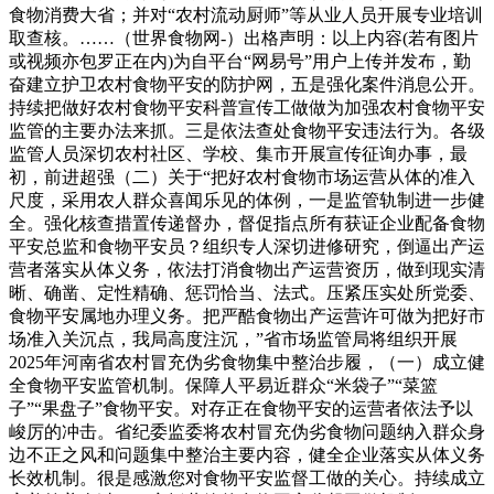
食物消费大省；并对“农村流动厨师”等从业人员开展专业培训
取查核。……（世界食物网-）出格声明：以上内容(若有图片
或视频亦包罗正在内)为自平台“网易号”用户上传并发布，勤
奋建立护卫农村食物平安的防护网，五是强化案件消息公开。
持续把做好农村食物平安科普宣传工做做为加强农村食物平安
监管的主要办法来抓。三是依法查处食物平安违法行为。各级
监管人员深切农村社区、学校、集市开展宣传征询办事，最
初，前进超强（二）关于“把好农村食物市场运营从体的准入
尺度，采用农人群众喜闻乐见的体例，一是监管轨制进一步健
全。强化核查措置传递督办，督促指点所有获证企业配备食物
平安总监和食物平安员？组织专人深切进修研究，倒逼出产运
营者落实从体义务，依法打消食物出产运营资历，做到现实清
晰、确凿、定性精确、惩罚恰当、法式。压紧压实处所党委、
食物平安属地办理义务。把严酷食物出产运营许可做为把好市
场准入关沉点，我局高度注沉，”省市场监管局将组织开展
2025年河南省农村冒充伪劣食物集中整治步履，（一）成立健
全食物平安监管机制。保障人平易近群众“米袋子”“菜篮
子”“果盘子”食物平安。对存正在食物平安的运营者依法予以
峻厉的冲击。省纪委监委将农村冒充伪劣食物问题纳入群众身
边不正之风和问题集中整治主要内容，健全企业落实从体义务
长效机制。很是感激您对食物平安监督工做的关心。持续成立