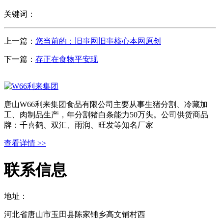
关键词：
上一篇：
您当前的：旧事网旧事核心本网原创
下一篇：
存正在食物平安现
唐山W66利来集团食品有限公司主要从事生猪分割、冷藏加
工、肉制品生产，年分割猪白条能力50万头。公司供货商品
牌：千喜鹤、双汇、雨润、旺发等知名厂家
查看详情 >>
联系信息
地址：
河北省唐山市玉田县陈家铺乡高文铺村西