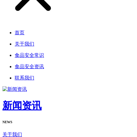
首页
关于我们
食品安全常识
食品安全资讯
联系我们
新闻资讯
NEWS
关于我们