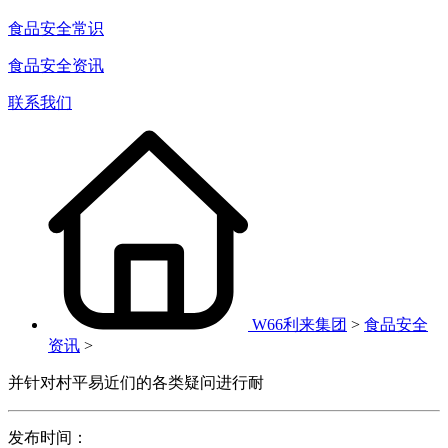
食品安全常识
食品安全资讯
联系我们
W66利来集团
>
食品安全
资讯
>
并针对村平易近们的各类疑问进行耐
发布时间：