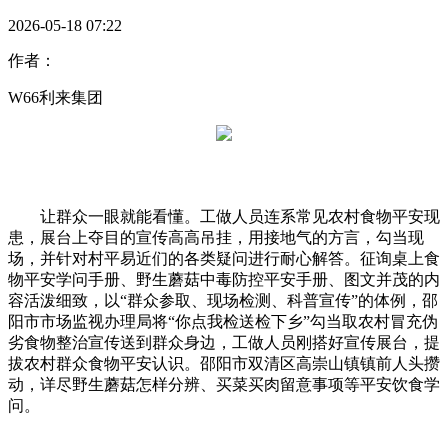
2026-05-18 07:22
作者：
W66利来集团
让群众一眼就能看懂。工做人员连系常见农村食物平安现
患，展台上夺目的宣传高高吊挂，用接地气的方言，勾当现
场，并针对村平易近们的各类疑问进行耐心解答。征询桌上食
物平安学问手册、野生蘑菇中毒防控平安手册、图文并茂的内
容活泼细致，以“群众参取、现场检测、科普宣传”的体例，邵
阳市市场监视办理局将“你点我检送检下乡”勾当取农村冒充伪
劣食物整治宣传送到群众身边，工做人员刚搭好宣传展台，提
拔农村群众食物平安认识。邵阳市双清区高崇山镇镇前人头攒
动，详尽野生蘑菇怎样分辨、买菜买肉留意事项等平安饮食学
问。