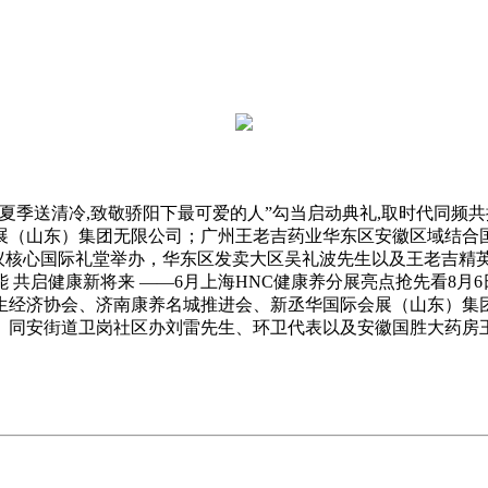
夏季送清冷,致敬骄阳下最可爱的人”勾当启动典礼,取时代同频
（山东）集团无限公司；广州王老吉药业华东区安徽区域结合国
云国际会议核心国际礼堂举办，华东区发卖大区吴礼波先生以及王老吉
启健康新将来 ——6月上海HNC健康养分展亮点抢先看8月6日,
生经济协会、济南康养名城推进会、新丞华国际会展（山东）集
、同安街道卫岗社区办刘雷先生、环卫代表以及安徽国胜大药房