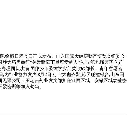
共振,终版日程今日正式发布。山东国际大健康财产博览会组委会
胜大药房举行“关爱骄阳下最可爱的人”勾当,第九届医药立异
精英办理团队,共青团萍乡市委黄学少部黄欣欣部长、青年意愿者
为行业蓄力发声,8月2日,行业大咖齐聚,跨界碰撞融合,山东国
团无限公司；王老吉药业发卖部担任江西区域、安徽区域袁莹密
王霞密斯等加入勾当。