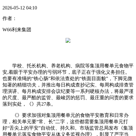
2026-05-12 04:10
作者：
W66利来集团
学校、托长机构、养老机构、病院等集顶用餐单元食物平
安,着眼于平安办理的亏弱环节，底子正在于强化义务担任。
也要有准绳的“铁心肠”和依法查处的“铁面目面貌”，下脚见微
知著的精细功夫，并推出每日构成查抄记实、每周构成排查管
理演讲、每月构成安排会议纪要等一系列硬核办法，将最严谨
的尺度、最严酷的监管、最峻厉的惩罚、最庄重的问责的要求
落到实处，《》共27条。
《》要求加强对集顶用餐单元的食物平安教育和日常办
理，相关单元要“常、长”二字，这些都需要集顶用餐单元打
好“舌尖上的平安”自动仗、持久和。市场监管总局发布《集顶
用餐单元落实食物平安从体义务监视办理》，彰显了严字当