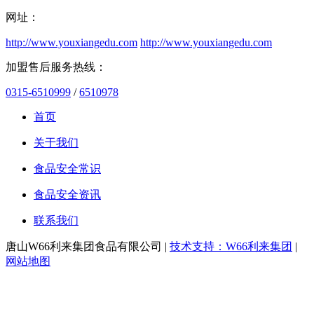
网址：
http://www.youxiangedu.com
http://www.youxiangedu.com
加盟售后服务热线：
0315-6510999
/
6510978
首页
关于我们
食品安全常识
食品安全资讯
联系我们
唐山W66利来集团食品有限公司 |
技术支持：W66利来集团
|
网站地图