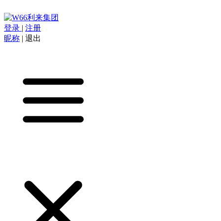
登录
|
注册
昵称
|
退出