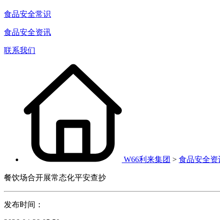
食品安全常识
食品安全资讯
联系我们
W66利来集团
>
食品安全资
餐饮场合开展常态化平安查抄
发布时间：