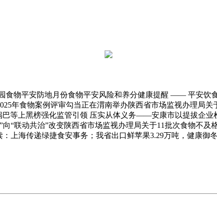
物平安防地月份食物平安风险和养分健康提醒 —— 平安饮食，陕西
025年食物案例评审勾当正在渭南举办陕西省市场监视办理局关于20
菜锅巴等上黑榜强化监管引领 压实从体义务——安康市以提拔企
向“联动共治”改变陕西省市场监视办理局关于11批次食物不及格
读：上海传递绿捷食安事务；我省出口鲜苹果3.29万吨，健康御