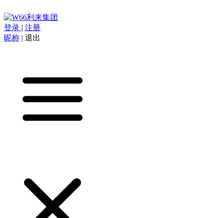
登录
|
注册
昵称
|
退出