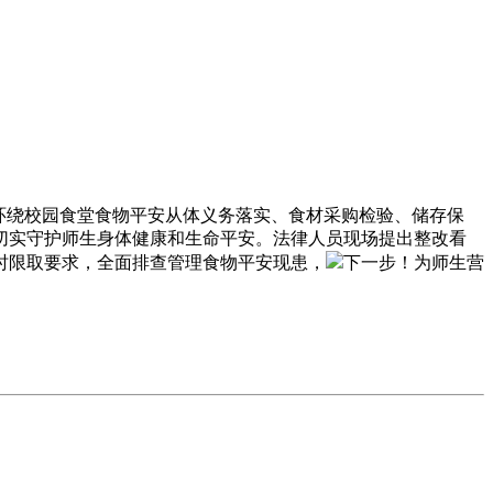
环绕校园食堂食物平安从体义务落实、食材采购检验、储存保
切实守护师生身体健康和生命平安。法律人员现场提出整改看
时限取要求，全面排查管理食物平安现患，
下一步！为师生营