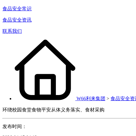
食品安全常识
食品安全资讯
联系我们
W66利来集团
>
食品安全资
环绕校园食堂食物平安从体义务落实、食材采购
发布时间：