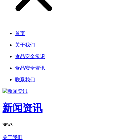
首页
关于我们
食品安全常识
食品安全资讯
联系我们
新闻资讯
NEWS
关于我们