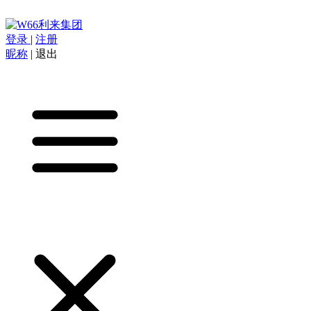
登录
|
注册
昵称
|
退出