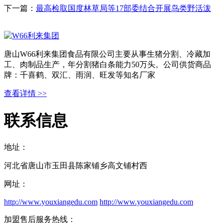
下一篇：
最高检取国度林草局等17部委结合开展鸟类野活泼
唐山W66利来集团食品有限公司主要从事生猪分割、冷藏加
工、肉制品生产，年分割猪白条能力50万头。公司供货商品
牌：千喜鹤、双汇、雨润、旺发等知名厂家
查看详情 >>
联系信息
地址：
河北省唐山市玉田县陈家铺乡高文铺村西
网址：
http://www.youxiangedu.com
http://www.youxiangedu.com
加盟售后服务热线：