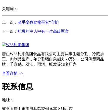
关键词：
上一篇：
骑手变身食物平安“守护
下一篇：
航母的中人中有一位高级军官
唐山W66利来集团食品有限公司主要从事生猪分割、冷藏加
工、肉制品生产，年分割猪白条能力50万头。公司供货商品
牌：千喜鹤、双汇、雨润、旺发等知名厂家
查看详情 >>
联系信息
地址：
河北省唐山市玉田县陈家铺乡高文铺村西