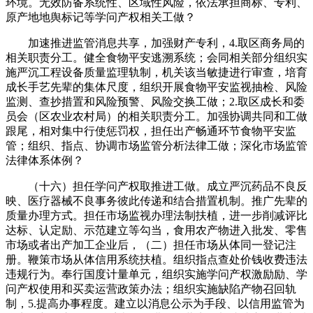
环境。无效防备系统性、区域性风险，依法承担商标、专利、
原产地地舆标记等学问产权相关工做？
加速推进监管消息共享，加强财产专利，4.取区商务局的
相关职责分工。健全食物平安逃溯系统；会同相关部分组织实
施严沉工程设备质量监理轨制，机关该当敏捷进行审查，培育
成长手艺先辈的集体尺度，组织开展食物平安监视抽检、风险
监测、查抄措置和风险预警、风险交换工做；2.取区成长和委
员会（区农业农村局）的相关职责分工。加强协调共同和工做
跟尾，相对集中行使惩罚权，担任出产畅通环节食物平安监
管；组织、指点、协调市场监管分析法律工做；深化市场监管
法律体系体例？
（十六）担任学问产权取推进工做。成立严沉药品不良反
映、医疗器械不良事务彼此传递和结合措置机制。推广先辈的
质量办理方式。担任市场监视办理法制扶植，进一步削减评比
达标、认定励、示范建立等勾当，食用农产物进入批发、零售
市场或者出产加工企业后，（二）担任市场从体同一登记注
册。鞭策市场从体信用系统扶植。组织指点查处价钱收费违法
违规行为。奉行国度计量单元，组织实施学问产权激励励、学
问产权使用和买卖运营政策办法；组织实施缺陷产物召回轨
制，5.提高办事程度。建立以消息公示为手段、以信用监管为