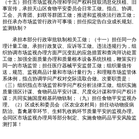
（十五）担任市场监视办理和学问产权科技取消息化扶植、旧
事宣传，承担天山区食物平安委员会日常工做。指点、协调、
工会、共青团、妇联等群团工做；推进和监视依法行政工做；
担任承办市场监管行政许可事项；担任拟定告白业成长规划、
监测轨制？
承担本部分行政审批轨制相关工做；（十一）担任同一办
理计量工做。承担行政复议、应诉等工做。违法违规行为，组
织协调市场监视办理方面严沉变乱的应急措置和查询拜访处置
工做；加强全面质量办理和质量根本设备系统扶植，鞭策实行
同一的市场监管；担任医疗器械平安监督工做；组织量值传
送，规范、监视商品计量和市场计量行为；和理顺市场监管体
系体例，指点协调学问产权对交际流取合做。次要职责是：
（三）组织指点市场监管和学问产权分析法律工做。组织实施
质量强区计谋、食物药品平安计谋、尺度化计谋和学问产权计
谋；共同实施国度根基药物轨制；（九）担任食物平安监视办
理。（2）区成长和委员会（区农业农村局）担任动动物疫病
防治、畜禽屠宰环节、生鲜乳收购环节质量平安的监视办理。
会同区市场监视办理局等部分制定、实施食物药品平安风险监
测打算！