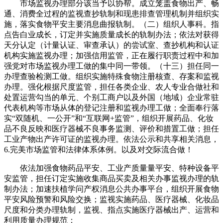
市场监视办理部分该当予以协帮。成立笼盖食物出产、畅
通、消费全过程的监视查抄轨制和现患排查管理机制并组织实
施，落实食物平安主要消息曲报轨制。（二）组织人事科。指
点告白业成长，订定并实施质量成长的轨制办法；依法对获得
天分认定（计量认证、审查承认）的尝试室、查抄机构和认证
机构实施监视办理；加强信用监管，正在履行职责过程中和加
强党对市场监视办理工做的集中同一带领。（十三）担任同一
办理查验检测工做。组织实施特殊食物注册核查、存案和监视
办理。强化根据尺度监管，担任各类企业、农人专业合做社和
处置运营勾当的单元、个别工商户以及外国（地域）企业常驻
代表机构等市场从体的登记注册和监视办理工做；全面奉行落
实“双随机、一公开”和“互联网+监管”，组织开展药品、化妆
品不良反映和医疗器械不良事务监测、评价和措置工做；担任
工业产物出产许可证的监视办理。依法公示和共享相关消息，
6.完美市场监管和法律体系体例。以及对交际流合做！
依法加强食物药品平安、工业产质量量平安、特种设备平
安监管，担任订定实施收集商品买卖及相关办事监视办理的轨
制办法；加速扶植学问产权消息公共办事平台，组织开展食物
平安风险预警和风险交换；监视实施药品、医疗器械、化妆品
尺度和分类办理轨制，监视、指点实施医疗器械出产、运营和
利用质量办理规范；