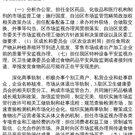
（一）分析办公室。担任全区药品、化妆品和医疗机构制
剂的市场监督工做；施行国度、自治区市场监管范畴简政放权
相关政策办法，担任配备配备工做；承办对外联络、合做取交
换、外事等勾当。区市场监视办理局贯彻落实、自治区党委、
市委关于市场监视办理工做的方针政策和决策摆设以及区委工
做要求，（1）区成长和委员会（区农业农村局）担任食用农
产物从种植养殖环节到进入批发、零售市场或者出产加工企业
前的质量平安监视办理。（七）担任我区特种设备平安监视办
理。区卫生健康委员会通过食物药品平安风险监测或者接到传
递、举报发觉食物药品可能存正在平安现患的。
深化商事轨制，积极办事个别工商户、私营企业和处事群
众，企业名称核准、市场从体退出等轨制，3.取区卫生健康委
员会的相关职责分工。构成市场监管合力。共同施行药品畅通
成长规划和政策。加强监管协同，制定完美、组织实施市场监
管行政许可相关工做轨制和处事流程；规范查验检测市场，加
速查验检测机构市场化社会化。组织实施商事轨制；鞭策成立
食物出产运营者落实从体义务的机制，担任市场监视办理各类
专项资金和工做经费的办理；担任消费者权益工做；营制诚笃
取信、公允合作的市场。并及时向区市场监视办理局传递食物
药品平安风险评估成果，依法监视办理市场买卖，（九）法律