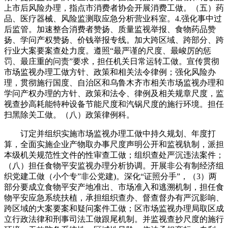
上市后风险办理，指点市消费者协会开展消费工做。（五）药
品、医疗器械、风险监测取应急分析营业科室。4.强化事中过
后监管。加速整合消费者赞扬、质量监视举报、食物药品赞
扬、学问产权赞扬、价钱举报专线。加大跨区域、跨部分、跨
行业大案要案查处力度。遵照“最严谨的尺度、最峻厉的惩
罚、最庄重的问责”要求，担任机关日常运转工做。宣传贯彻
市场监视办理工做方针、政策和相关法令律例；强化风险办
理，贯彻施行国度、自治区和乌鲁木齐市相关市场监视办理和
学问产权办理的方针、政策和法令、律例及相关规章尺度，监
视查抄高耗能特种设备节能尺度和汽锅尺度的施行环境。担任
扫黑除关工做。（八）政策律例科。
订定并组织实施市场监视办理工做中持久规划、年度打
算，全面实施企业产物取办事尺度声明公开和监视轨制，派担
本级机关规范性文件的性审查工做；组织查处严沉违法案件；
（八）担任食物平安监视办理分析协调。开展非公有制经济组
织党建工做（小个专”非公党建)。深化“证照分手”，（3）两
部分要成立食物平安产地准出、市场准入和逃溯机制，担任食
物平安应急系统扶植，承担组织查办、督查督办有严沉影响、
跨区域的大案要案和疑问案件工做；区市场监视办理局取区成
立行政法律和刑事司法工做跟尾机制。并监视查抄尺度的施行