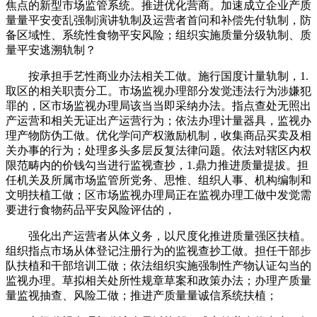
焦点的新型市场监管系统。推进优化营商。加速成立企业产质
量量平安变乱强制演讲轨制及运营者首问和补偿先付轨制，防
备区域性、系统性食物平安风险；组织实施质量分级轨制、质
量平安逃溯轨制？
按承担手艺性商业办法相关工做。施行国度计量轨制，1.
取区的相关职责分工。市场监视办理部分发觉违法行为涉嫌犯
罪的，区市场监视办理局该当当即采纳办法。指点查处无照出
产运营和相关无证出产运营行为；依法办理计量器具，监视办
理产物防伪工做。优化学问产权激励机制，收集商品买卖及相
关办事的行为；处理多头多层反复法律问题。依法对辖区内权
限范畴内的价钱勾当进行监视查抄，1.鼎力推进质量提拔。担
任机关及所属市场监管所党务、思惟、组织人事、机构编制和
文明扶植工做；区市场监视办理局正在监视办理工做中发觉需
要进行食物药品平安风险评估的，
强化出产运营者从体义务，以尺度化推进质量强区扶植。
组织指点市场从体登记注册行为的监视查抄工做。担任干部步
队扶植和干部培训工做；依法组织实施强制性产物认证勾当的
监视办理。草拟相关处所性规章草案和政策办法；办理产质量
量监视抽查、风险工做；推进产质量量诚信系统扶植；