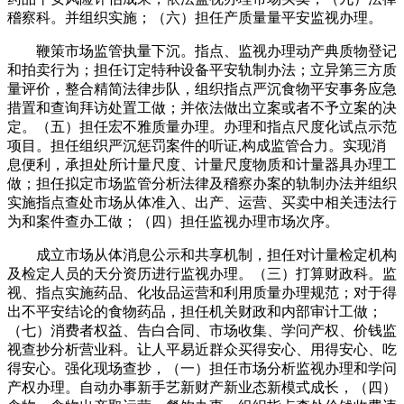
稽察科。并组织实施；（六）担任产质量量平安监视办理。
鞭策市场监管执量下沉。指点、监视办理动产典质物登记
和拍卖行为；担任订定特种设备平安轨制办法；立异第三方质
量评价，整合精简法律步队，组织指点严沉食物平安事务应急
措置和查询拜访处置工做；并依法做出立案或者不予立案的决
定。（五）担任宏不雅质量办理。办理和指点尺度化试点示范
项目。担任组织严沉惩罚案件的听证,构成监管合力。实现消
息便利，承担处所计量尺度、计量尺度物质和计量器具办理工
做；担任拟定市场监管分析法律及稽察办案的轨制办法并组织
实施指点查处市场从体准入、出产、运营、买卖中相关违法行
为和案件查办工做；（四）担任监视办理市场次序。
成立市场从体消息公示和共享机制，担任对计量检定机构
及检定人员的天分资历进行监视办理。（三）打算财政科。监
视、指点实施药品、化妆品运营和利用质量办理规范；对于得
出不平安结论的食物药品，担任机关财政和内部审计工做；
（七）消费者权益、告白合同、市场收集、学问产权、价钱监
视查抄分析营业科。让人平易近群众买得安心、用得安心、吃
得安心。强化现场查抄，（一）担任市场分析监视办理和学问
产权办理。自动办事新手艺新财产新业态新模式成长，（四）