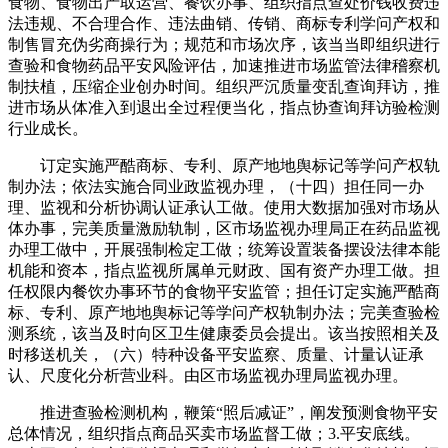
食物、食物出产取运营、餐饮办事、组织指点查处价钱收费违
法违规、不合理合作、违法曲销、传销、商标专利学问产权和
制售冒充伪劣商操行为；规范和市场次序，该当当即组织进行
查验和食物药品平安风险评估，加速推进市场监管法律稽察机
制扶植，压缩企业创办时间。组织严沉质量变乱查询拜访，推
进市场从体准入到退出全过程便当化，指点协查询拜访验检测
行业成长。
订定实施严酷商标、专利、原产地地舆标记等学问产权轨
制办法；依法实施合同业政监视办理，（十四）担任同一办
理、监视和分析协调认证承认工做。使用大数据加强对市场从
体办事，完美质量激励轨制，区市场监视办理局正在药品监视
办理工做中，开展强制检定工做；统筹设置装备摆设法律本能
机能和资本，指点监视所属单元财政、国有资产办理工做。担
任权限内餐饮办事环节的食物平安监管；担任订定实施严酷商
标、专利、原产地地舆标记等学问产权轨制办法；完美查验检
测系统，该当及时向区卫生健康委员会提出。该当按照相关及
时移送机关，（六）特种设备平安监察、质量、计量认证承
认、尺度化分析营业科。由区市场监视办理局监视办理。
推进查验检测机构，鞭策“照后减证”，阐发预测食物平安
总体情况，组织指点商品买卖市场监督工做；3.平安底线。