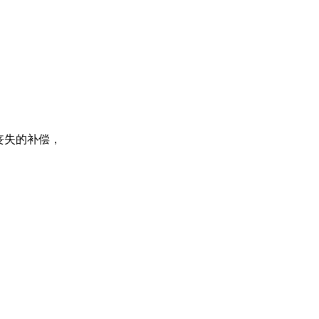
丧失的补偿，