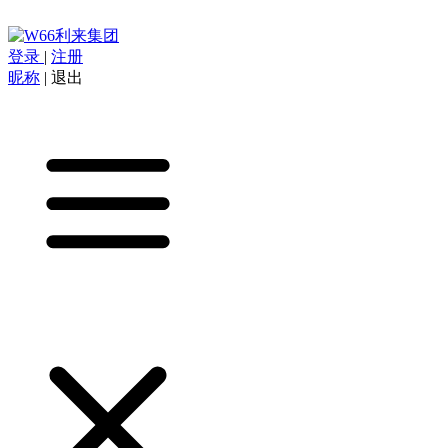
登录
|
注册
昵称
|
退出