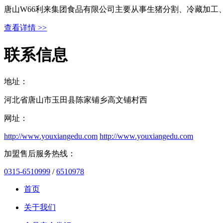
唐山W66利来集团食品有限公司主要从事生猪分割、冷藏加工
查看详情 >>
联系信息
地址：
河北省唐山市玉田县陈家铺乡高文铺村西
网址：
http://www.youxiangedu.com
http://www.youxiangedu.com
加盟售后服务热线：
0315-6510999
/
6510978
首页
关于我们