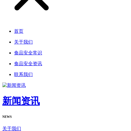
首页
关于我们
食品安全常识
食品安全资讯
联系我们
新闻资讯
NEWS
关于我们