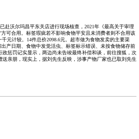
已赴沃尔玛昌平东关店进行现场核查，2021年《最高关于审理
”方可合用。标签瑕疵若不影响食物平安且未消费者则不合用该
计较。14件总价2098.6元。超市做为食物发卖的主要渠
假出产日期、食物中发觉活虫、标签标示错误、未按食物储存前
行政惩罚记实显示，两边尚未告竣最终补偿和谈，前往搜狐，次
物赠送亲朋，现实上，据刘先生反映，涉事产物厂家也已取刘先生