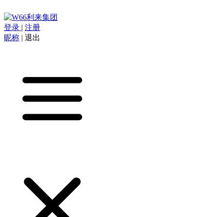
登录
|
注册
昵称
|
退出