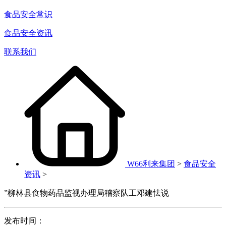
食品安全常识
食品安全资讯
联系我们
W66利来集团
>
食品安全
资讯
>
”柳林县食物药品监视办理局稽察队工邓建怯说
发布时间：