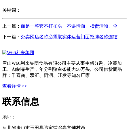
关键词：
上一篇：
而是一整套不打扣头、不讲情面、权责清晰、全
下一篇：
外卖网店名称必需取实体运营门面招牌名称连结
唐山W66利来集团食品有限公司主要从事生猪分割、冷藏加
工、肉制品生产，年分割猪白条能力50万头。公司供货商品
牌：千喜鹤、双汇、雨润、旺发等知名厂家
查看详情 >>
联系信息
地址：
河北省唐山市玉田县陈家铺乡高文铺村西