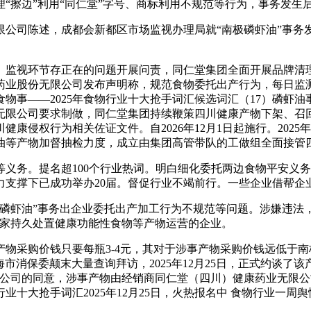
“擦边”利用“同仁堂”字号、商标利用不规范等行为，事务发生
司陈述，成都会新都区市场监视办理局就“南极磷虾油”事务
监视环节存正在的问题开展问责，同仁堂集团全面开展品牌清理
业股份无限公司发布声明称，规范食物委托出产行为，每日监测
物事——2025年食物行业十大抢手词汇候选词汇（17）磷虾油
无限公司要求制做，同仁堂集团持续鞭策四川健康产物下架、召
侵权行为相关佐证文件。自2026年12月1日起施行。2025
油等产物加督抽检力度，成立由集团高管带队的工做组全面接管
务。提名超100个行业热词。明白细化委托两边食物平安义务
力支撑下已成功举办20届。督促行业不竭前行。一些企业借帮企
虾油”事务出企业委托出产加工行为不规范等问题。涉嫌违法
一家持久处置健康功能性食物等产物运营的企业。
采购价钱只要每瓶3-4元，其对于涉事产物采购价钱远低于南
上海市消保委颠末大量查询拜访，2025年12月25日，正式约
公司的同意，涉事产物由经销商同仁堂（四川）健康药业无限公
手词汇2025年12月25日，火热报名中 食物行业一周舆情消息汇总（