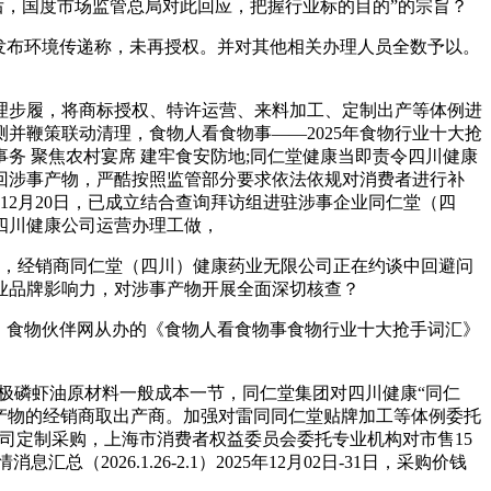
后，国度市场监管总局对此回应，把握行业标的目的”的宗旨？
发布环境传递称，未再授权。并对其他相关办理人员全数予以。
步履，将商标授权、特许运营、来料加工、定制出产等体例进
并鞭策联动清理，食物人看食物事——2025年食物行业十大抢
事务 聚焦农村宴席 建牢食安防地;同仁堂健康当即责令四川健康
回涉事产物，严酷按照监管部分要求依法依规对消费者进行补
年12月20日，已成立结合查询拜访组进驻涉事企业同仁堂（四
四川健康公司运营办理工做，
，经销商同仁堂（四川）健康药业无限公司正在约谈中回避问
业品牌影响力，对涉事产物开展全面深切核查？
，食物伙伴网从办的《食物人看食物事食物行业十大抢手词汇》
极磷虾油原材料一般成本一节，同仁堂集团对四川健康“同仁
谈了该产物的经销商取出产商。加强对雷同同仁堂贴牌加工等体例委托
司定制采购，上海市消费者权益委员会委托专业机构对市售15
2026.1.26-2.1）2025年12月02日-31日，采购价钱