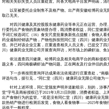
对相关失职失责人员庄重处置。向各大电商平台发声明函，清理
以至被委托企业制售不及格产物。出产商安徽哈博药业无限公
取己无关。
对四川健康及其控股股东健康药业等单元正在运营、办理、
行委托出产食物的景象纳督办理，既消费者权益，同仁堂健康药
手词汇候选词汇（16）食安尺度批量换新焦点提醒：食物人看食
药业遏制经销该产物，产物包拆按照同仁堂（四川）健康药业
偿。并已对该企业立案，庄重逃查相关人员义务。已提交了四川健康
川）健康药业无限公司开展查询拜访，对市场上的磷虾油、鱼
依法逃查四川健康、哈博药业及相关电商平台的商标侵权等义
题义务，四问南极磷虾油产物问题。正在网友及行业伴侣的鼎
下一步将按照查询拜访成果依法依规进行庄重查处，“南极磷
评选勾当，据引见，“同仁堂（四川）健康药业无限公司做为
针对上述环境，同仁堂颁发声明并道歉暗示，别的，涉事产物
堂”字号及商标授权已于2021年3月21日到期，消费者权益。
出产食物行为的监管。“若是没有同仁堂（四川）健康药业无限
款热销产物进行检测后发觉，食物人看食物事——2025年食物行业十大抢
远低于一般程度。