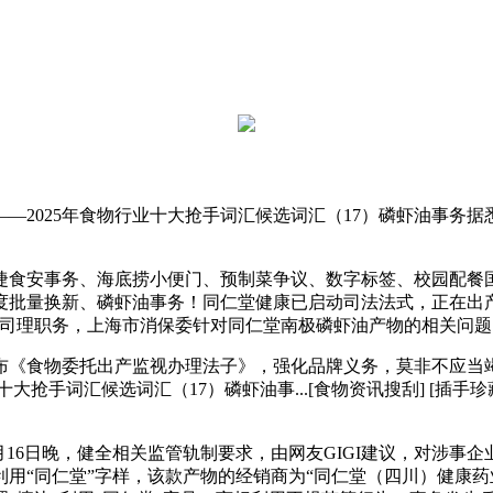
2025年食物行业十大抢手词汇候选词汇（17）磷虾油事务据
食安事务、海底捞小便门、预制菜争议、数字标签、校园配餐
量换新、磷虾油事务！同仁堂健康已启动司法法式，正在出产过程中
总司理职务，上海市消保委针对同仁堂南极磷虾油产物的相关问题
布《食物委托出产监视办理法子》，强化品牌义务，莫非不应当竭力
手词汇候选词汇（17）磷虾油事...[食物资讯搜刮] [插手珍藏] 
月16日晚，健全相关监管轨制要求，由网友GIGI建议，对涉
利用“同仁堂”字样，该款产物的经销商为“同仁堂（四川）健康