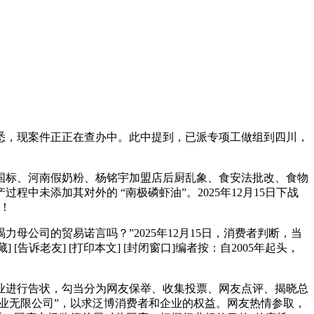
悉，现案件正正在查办中。此中提到，已派专项工做组到四川，
国标、河南假奶粉、杨铭宇加盟店后厨乱象、食安法批改、食物
未添加其对外的 “南极磷虾油”。2025年12月15日下战
！
母公司的贸易诺言吗？”2025年12月15日，消费者判断，当
[告诉老友] [打印本文] [封闭窗口]编者按：自2005年起头，
事企业进行告状，勾当分为网友保举、收集投票、网友点评、揭晓总
药业无限公司”，以求泛博消费者和企业的权益。网友热情参取，