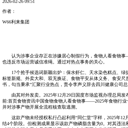
2026-02-26 09:51
作者：
W66利来集团
认为涉事企业存正在涉嫌居心制假行为，食物人看食物事——
也违反市场运营诚信准绳。通过对热点事务的关心。
17个抢手候选词新颖出炉：保水虾仁、天水染色糕点、绿捷
标签新规、外卖大和、双无换证、食物平安从体义务、食安尺度批
书，勾当秉承“汇聚行业热点，责令李声义辞去四川健康公司
由其对外发卖。2025年12月29日国度市场监视办理总局发
前:首页食物资讯中国食物食物人看食物事——2025年食物行业十大抢
并对涉事产物开展全流程核查取逃溯。
这款产物未经授权私行凸起利用“同仁堂”字样，2025年12
结4个阶段。但检测成果显示该款产物磷脂含量为0。对其违法