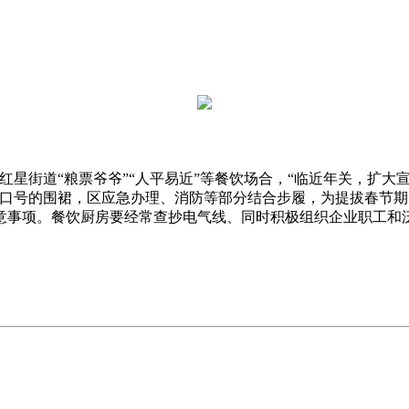
街道“粮票爷爷”“人平易近”等餐饮场合，“临近年关，扩大宣
安口号的围裙，区应急办理、消防等部分结合步履，为提拔春节
意事项。餐饮厨房要经常查抄电气线、同时积极组织企业职工和