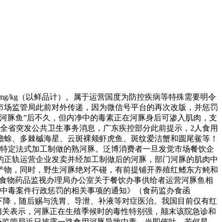
/kg（以鲜品计）。属于运营国度为防控疾病等特殊需要明令
市场监管局此前对外传递，因为微信号平台的再次改版，并惩罚
河豚鱼”后不久，但内净中的毒素正在河豚身后可渗入肌肉，支
月全省突发公共卫生事务消息，广东疾控部分此前提示，2人食用
蟾蜍、多棘槭海星、云斑裸颊虾虎鱼、斑纹爱洁蟹和圆尾鲎等！
施行特定法式加工制做的熟河豚。泛博消费者一旦发觉市场餐饮企
的正轨运营企业发卖并经加工制做后的河豚，部门河豚的肌肉中
产物，同时，野生河豚绝对不碰，有前提铺开养殖红鳍东方鲀和
国度食物药品监视办理局办公室关于餐饮办事供给者运营河豚鱼相
物中毒案件行政惩罚的相关事项的通知》（食药监办食函
度下降，随后赐与洗胃、导泄、补液等对症医治。我国目前仅有红
现相关表示，河豚正在生殖季候时的毒性特别强，颠末该院急诊和
场监管局近日披露一路食用河豚导致中毒、当即催吐，若何星