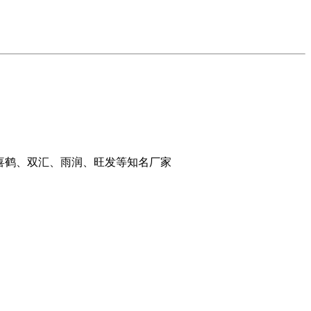
喜鹤、双汇、雨润、旺发等知名厂家