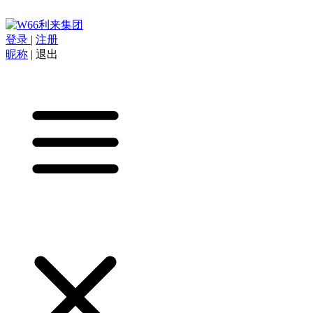
登录
|
注册
昵称
|
退出