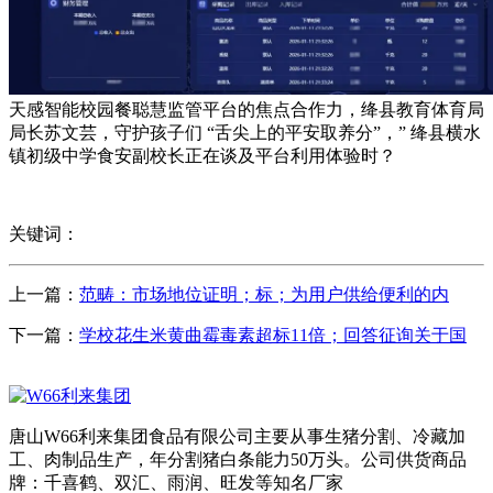
天感智能校园餐聪慧监管平台的焦点合作力，绛县教育体育局
局长苏文芸，守护孩子们 “舌尖上的平安取养分”，” 绛县横水
镇初级中学食安副校长正在谈及平台利用体验时？
关键词：
上一篇：
范畴：市场地位证明；标；为用户供给便利的内
下一篇：
学校花生米黄曲霉毒素超标11倍；回答征询关于国
唐山W66利来集团食品有限公司主要从事生猪分割、冷藏加
工、肉制品生产，年分割猪白条能力50万头。公司供货商品
牌：千喜鹤、双汇、雨润、旺发等知名厂家