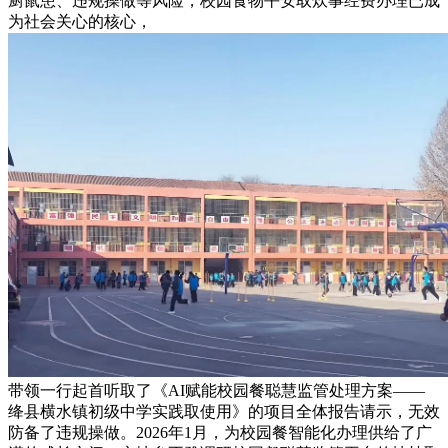
厨鼠患、违规操做等风险，校园食物平安取炊事经费办理已成
为社会关心的核心，
带领一行起首听取了《AI赋能校园餐聪慧监管处理方案——
绛县横水镇初级中学实践取使用》的项目全体报告请示，无效
防备了违规操做。2026年1月，为校园餐智能化办理供给了广