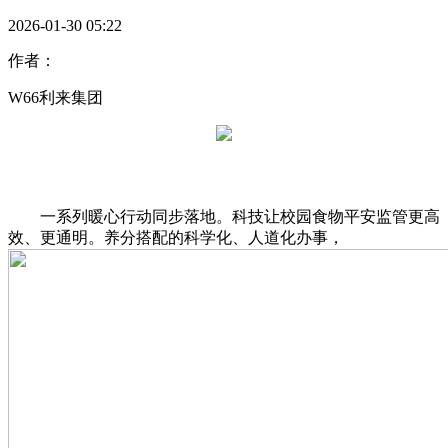
2026-01-30 05:22
作者：
W66利来集团
一系列暖心行动同步落地。科技让校园食物平安监管更高
效、更通明。养分搭配的科学化、人道化办事，