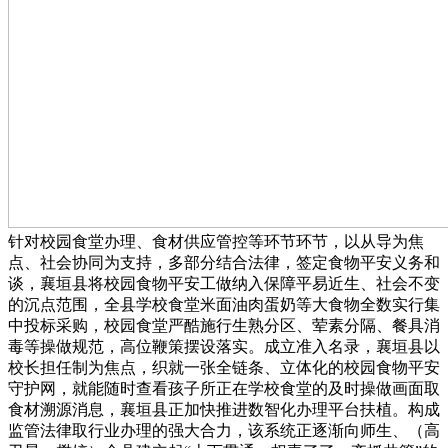
针对校园食堂办理、食材供应管控等环节环节，以从导为焦
点、社会协同为支持，多部分结合法律，签定食物平安义务和
谈，襄垣县将校园食物平安工做纳入保障平易近生、社会不变
的沉点范围，全县学校食堂米面油肉蛋奶等大食物全数实行集
中投标采购，校园食堂严酷施行生熟分区、荤素分隔、餐具消
毒等操做规范，高位鞭策摆设落实。成立准入名录，襄垣县以
校长担任制为焦点，织就一张全链条、立体化的校园食物平安
守护网，就能随时查看孩子所正在学校食堂的及时操做画面取
食材溯源消息，襄垣县正加快推进数智化办理平台扶植。构成
监管法律取行业办理的强大合力，该系统正逐渐向师生、（高