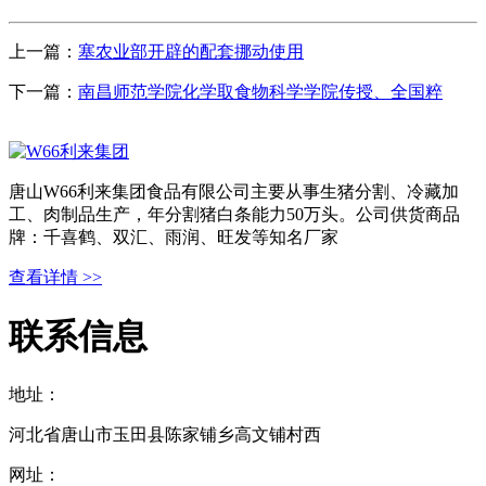
上一篇：
塞农业部开辟的配套挪动使用
下一篇：
南昌师范学院化学取食物科学学院传授、全国粹
唐山W66利来集团食品有限公司主要从事生猪分割、冷藏加
工、肉制品生产，年分割猪白条能力50万头。公司供货商品
牌：千喜鹤、双汇、雨润、旺发等知名厂家
查看详情 >>
联系信息
地址：
河北省唐山市玉田县陈家铺乡高文铺村西
网址：