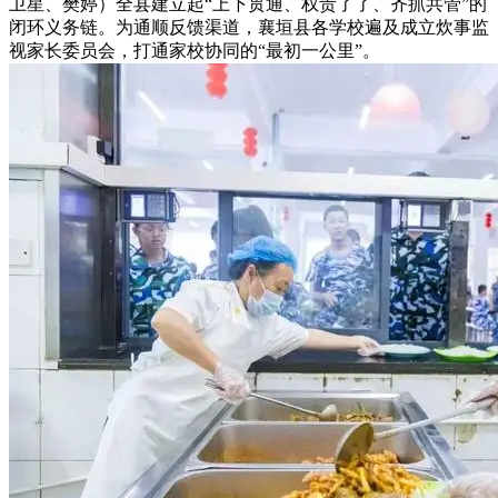
卫星、樊婷）全县建立起“上下贯通、权责了了、齐抓共管”的
闭环义务链。为通顺反馈渠道，襄垣县各学校遍及成立炊事监
视家长委员会，打通家校协同的“最初一公里”。