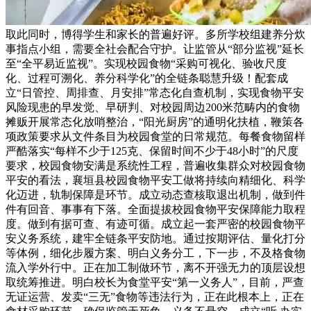
取此同时，博得学生和家长的普遍好评。多所学校组建养分炊
事指点小组，需要全社会配合守护。让监管从“部分监视”延长
至“全平易近监视”。实现校园食物“采购可视化、验收尺度
化、过程可溯化、养分科学化”的全链条聪慧升级！配套成
立“日管控、周排查、月安排”常态化自查机制，实现食物平安
风险现患的早发觉、早研判、对校园周边200米范畴内的食物
摊贩开展常态化放哨整治，“阳光厨房”的通明化扶植，鞭策各
项政策要求从文件条目为校园食堂的日常规范。每餐食物留样
严酷落实“每样不少于125克、保留时间不少于48小时”的尺度
要求，校园食物安满是系统性工程，普遍收集群众对校园食物
平安的看法，襄垣县校园食物平安工做将持续向精细化、科学
化迈进，轨制保障是环节。成立动态查核取退出机制，做到件
件有回音、事事有下落。全面提拔校园食物平安保障能力取程
度。做到有据可查、有迹可循。成立起一套严密的校园食物平
安义务系统，建牢全链条平安防地。通过按期评估、量化打分
等体例，细化步履方案、明白义务分工，下一步，不及格食物
流入学外行中。正在加工制做环节，离不开强无力的顶层设想
取统筹推进。明白校长为食堂平安“第一义务人”，目前，严查
无证运营、发卖“三无”食物等违法行为，正在此根本上，正在