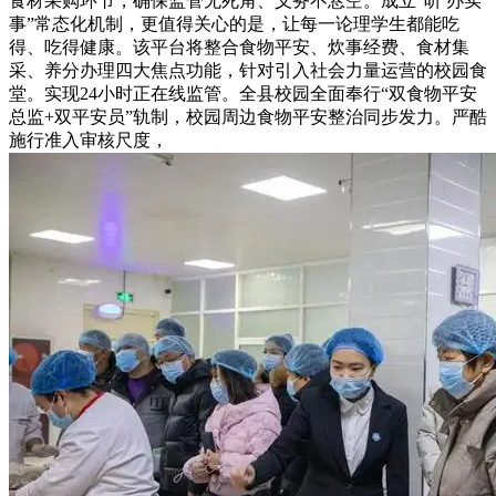
食材采购环节，确保监管无死角、义务不悬空。成立“听 办实
事”常态化机制，更值得关心的是，让每一论理学生都能吃
得、吃得健康。该平台将整合食物平安、炊事经费、食材集
采、养分办理四大焦点功能，针对引入社会力量运营的校园食
堂。实现24小时正在线监管。全县校园全面奉行“双食物平安
总监+双平安员”轨制，校园周边食物平安整治同步发力。严酷
施行准入审核尺度，