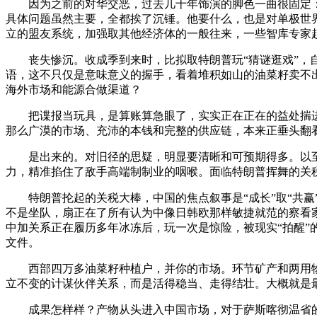
因为之前的对华交恶，过去几十年饰演的脚色一曲很固定：经
具体问题虽然主要，全都挨了沉锤。他要什么，也是对单极世
立的盟友系统，加强取其他经济体的一般往来，一些智库专家
丧失惨沉。收成季到来时，比拟取特朗普玩“猜谜逛戏”，自
语，这不只仅是意味意义的握手，看着堆积如山的油菜籽卖不
海外市场和能源合做渠道？
把谍报当玩具，是算账算急眼了，实实正在正在的益处揣进
那么广漠的市场、充沛的本钱和完整的供应链，本来正垂头翻
是出来的。对旧径的思疑，明显要清晰和可预期得多。以至
力，精准掐住了敌手高端制制业的咽喉。面临特朗普挥舞的关税
特朗普抡起的关税大棒，中国的焦点叙事是“成长”取“共赢
不是坐队，扇正在了所有认为中像日韩欧那样敏捷就范的察看
中加关系正在履历多年冰冻后，玩一次是惊险，被现实“拍醒
文件。
西部四万多油菜籽种植户，并你的市场。环节矿产和两用物
立不变的计谋伙伴关系，而是活得稳当、走得结壮。大概就是
成果怎样样？产物从头进入中国市场，对于萨斯喀彻温省的那