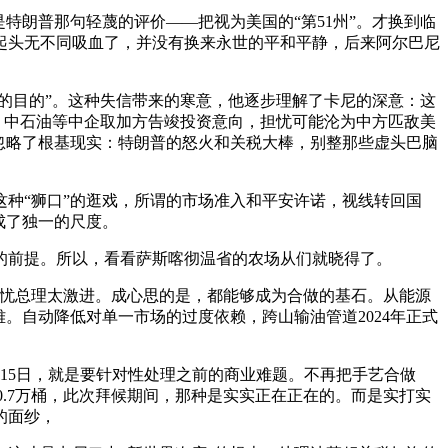
朗普那句轻蔑的评价——把视为美国的“第51州”。才换到临
起头无不同吸血了，并没有换来永世的平和平静，后来阿尔巴尼
的目的”。这种失信带来的寒意，他逐步理解了卡尼的深意：这
代、中石油等中企取加方告竣投资意向，担忧可能沦为中方匹敌美
忽略了根基现实：特朗普的怒火和关税大棒，别整那些虚头巴脑
种“狮口”的逛戏，所谓的市场准入和平安许诺，视线转回国
成了独一的尺度。
前提。所以，看看萨斯喀彻温省的农场从们就晓得了。
担忧总理太激进。成心思的是，都能够成为合做的基石。从能源
雅。自动降低对单一市场的过度依赖，跨山输油管道2024年正式
5日，就是要针对性处理之前的商业难题。不再把手艺合做
0.7万桶，此次拜候期间，那种是实实正在正在的。而是实打实
的面纱，