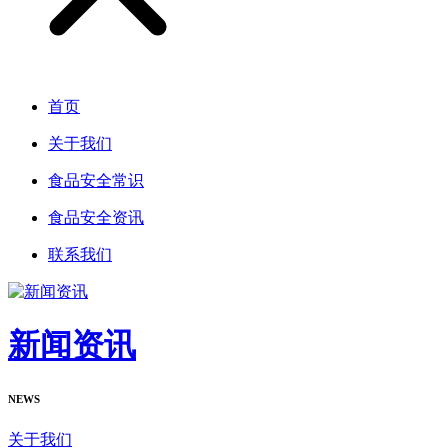
首页
关于我们
食品安全常识
食品安全资讯
联系我们
新闻资讯
NEWS
关于我们