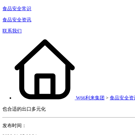
食品安全常识
食品安全资讯
联系我们
W66利来集团
>
食品安全资
也合适的出口多元化
发布时间：