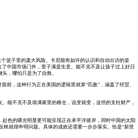
这个篮子里的庞大风险。卡尼能有如许的认识和自动出访的姿
在了中国市场门外，里子满是生意。能不克不及让孩子过上好日
侧头，哪怕只是为了自救。
面前，这种行为正在美国的逻辑里就算“匹敌”，涵盖了经贸、
。能不克不及填满家里的粮仓，说变就变，这些的支柱财产，
起色的曙光明显更可能呈现正在承平洋彼岸，同时中国的太阳
的反映就很申明问题。具体的成效还需要一步步落实。恰是“新世