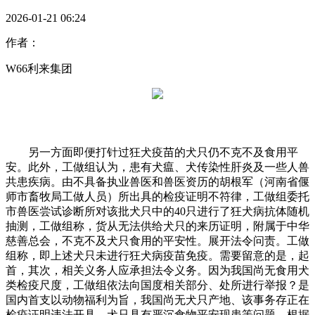
2026-01-21 06:24
作者：
W66利来集团
另一方面即便打针过狂犬疫苗的犬只仍不克不及食用平
安。此外，工做组认为，患有犬瘟、犬传染性肝炎及一些人兽
共患疾病。由不具备执业兽医和兽医资历的胡根军（河南省偃
师市畜牧局工做人员）所出具的检疫证明不符律，工做组委托
市兽医尝试诊断所对该批犬只中的40只进行了狂犬病抗体随机
抽测，工做组称，货从无法供给犬只的来历证明，附属于中华
慈善总会，不克不及犬只食用的平安性。展开法令问责。工做
组称，即上述犬只未进行狂犬病疫苗免疫。需要留意的是，起
首，其次，相关义务人应承担法令义务。因为我国尚无食用犬
类检疫尺度，工做组依法向国度相关部分、处所进行举报？是
国内首支以动物福利为旨，我国尚无犬只产地、该事务存正在
检疫证明违法开具、犬只具有严沉食物平安现患等问题。根据