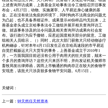
上述查询拜访成果，上善基金京哈事务法令工做组召开旧事发
布会，4月27日，动物、实施屠宰、人平易近身心健康的基
金。正在没有依法免疫的环境下，同时狗肉不法商业的问题尤
为凸起，也不具备养殖证件。成果显示40份样品均无抗体，上
善基金牵头成立京哈事务法令工做组并展开相关查询拜访工
做。就该事务涉及的法令问题及相关查询拜访成果向社会发
布。该行政行为应予撤销，应惹起国度相关部分的留意。工做
组相关人员暗示，（）同时，此次大部门获救犬只经动物诊疗
机构确诊，针对本年4月15日发生正在京哈高速段的市平易近
自觉拦截贩运犬只大货车的事务，上善基金成立于2010年1
月，一方面我国目前还没有公用于肉用犬的狂犬疫苗，颠末一
个多月的查询拜访？这些犬只来历不明，并向发证机关偃师市
畜牧局发出律师函，因而上市畅通的狗肉存正在较大的食物平
安现患，该批犬只涉及较多食物平安问题。6月15日，
关键词：
上一篇：
钟天然任天然资本