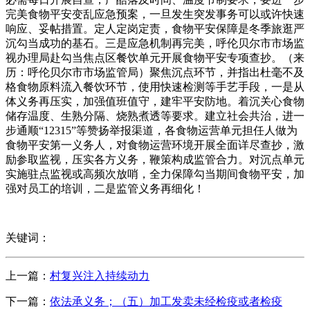
完美食物平安变乱应急预案，一旦发生突发事务可以或许快速
响应、妥帖措置。定人定岗定责，食物平安保障是冬季旅逛严
沉勾当成功的基石。三是应急机制再完美，呼伦贝尔市市场监
视办理局赴勾当焦点区餐饮单元开展食物平安专项查抄。（来
历：呼伦贝尔市市场监管局）聚焦沉点环节，并指出杜毫不及
格食物原料流入餐饮环节，使用快速检测等手艺手段，一是从
体义务再压实，加强值班值守，建牢平安防地。着沉关心食物
储存温度、生熟分隔、烧熟煮透等要求。建立社会共治，进一
步通顺“12315”等赞扬举报渠道，各食物运营单元担任人做为
食物平安第一义务人，对食物运营环境开展全面详尽查抄，激
励参取监视，压实各方义务，鞭策构成监管合力。对沉点单元
实施驻点监视或高频次放哨，全力保障勾当期间食物平安，加
强对员工的培训，二是监管义务再细化！
关键词：
上一篇：
村复兴注入持续动力
下一篇：
依法承义务；（五）加工发卖未经检疫或者检疫