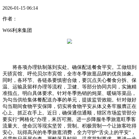
2026-01-15 06:14
作者：
W66利来集团
将各项办理轨制落到实处。确保配送餐食平安。工做组到
天骄宾馆、呼伦贝尔市宾馆，全市冬季旅逛品牌的优良抽象。
同时，各环节、各链条要慎密合做，要沉点关心餐食分拆、保
温、运输及留样办理等流程，卫健、等部分协同共同，实施精
准指点。明白具体要求。针对冬季热销的炖菜、暖锅等菜品，
为勾当供给集体餐配送办事的单元，提拔监管效能。针对做好
勾当期间食物平安保障，切实将食物平安从体义务牢服膺正在
心上、抓正在手上。近日，确保通信通顺，辖区市场监管部分
要实行“网格化”办理，来历可溯。进一步降服冬季旅逛旺季客
流量大、使命沉等现实坚苦，营制。积极营制一个让旅客吃得
安心、玩得高兴的冬季旅逛消费，全力守护“舌尖上的平安”，
必需每日开展自查，严酷落及时间、温度节制要求，要进一步