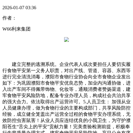
2026-01-07 03:36
作者：
W66利来集团
建立完整的逃溯系统。企业代表人或次要担任人要切实履
行食物平安第一义务人职责，对出产线、管道、容器、东西等
进行完全清洗消毒，濮阳市食物行业协会向全市食物企业发出
如下：为巩固濮阳市食物平安优良态势，加业内沟通协做，进
入出产车间不得佩带饰物、化妆等，通顺消费者赞扬渠道，建
牢食物平安风险防地，配备专业办理人员，构成社会共治共享
的强大合力。依法取得出产运营许可。5.人员卫生： 加强从业
人员健康办理，做为食物行业的主要构成部门，共享风险防控
经验，成立健全笼盖出产运营全过程的食物平安办理系统，无
效防控虫害鼠害！从业人员应连结优良的小我卫生，为守护濮
阳苍生“舌尖上的平安”贡献力量！完美查验检测前提，积极奉
行先辈质量办理方式。建牢食物平安风险防地，盲目公允有序