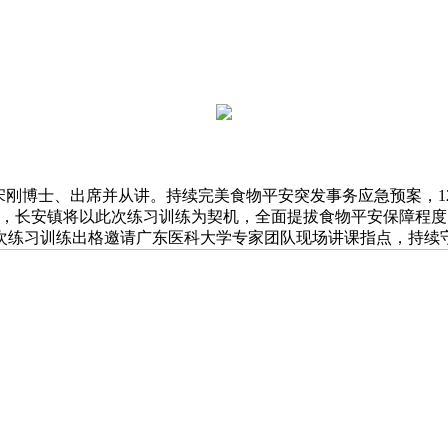
博士、出席并从讲。持续完美食物平安突发事务应急预案，12
授，长安镇将以此次练习训练为契机，全面提拔食物平安保障程
次练习训练出格邀请广东医科大学专家团队现场讲课指点，持续守