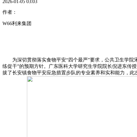
2026-01-05 03:03
作者：
W66利来集团
为深切贯彻落实食物平安“四个最严”要求，公共卫生学院宋刚
练促干”的预期方针。广东医科大学研究生学院院长倪进东传
拔了长安镇食物平安应急措置步队的专业素养和实和能力，此